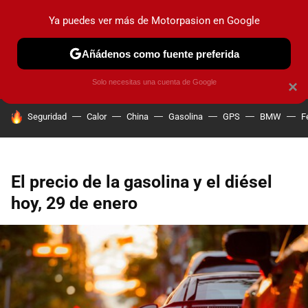
Ya puedes ver más de Motorpasion en Google
PRUEBAS
COCHES ELÉCTRICOS
OBSERVATORIO
F1
Añádenos como fuente preferida
Solo necesitas una cuenta de Google
×
HOY SE HABLA DE
Seguridad
Calor
China
Gasolina
GPS
BMW
F
El precio de la gasolina y el diésel
hoy, 29 de enero