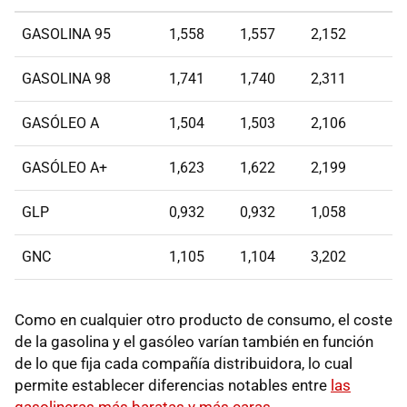
GASOLINA 95
1,558
1,557
2,152
GASOLINA 98
1,741
1,740
2,311
GASÓLEO A
1,504
1,503
2,106
GASÓLEO A+
1,623
1,622
2,199
GLP
0,932
0,932
1,058
GNC
1,105
1,104
3,202
Como en cualquier otro producto de consumo, el coste
de la gasolina y el gasóleo varían también en función
de lo que fija cada compañía distribuidora, lo cual
permite establecer diferencias notables entre
las
gasolineras más baratas y más caras
.