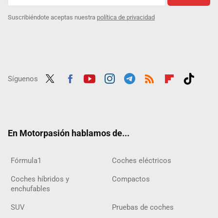
Suscribiéndote aceptas nuestra
política de privacidad
Síguenos
Twit
Fac
Yout
Inst
Tele
RSS
Flip
Tikt
ter
ebo
ube
agra
gra
boar
ok
ok
m
m
d
En Motorpasión hablamos de...
Fórmula1
Coches eléctricos
Coches híbridos y
Compactos
enchufables
SUV
Pruebas de coches