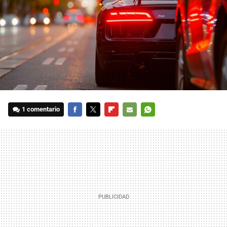
1 comentario
FACEBOOK
TWITTER
FLIPBOARD
E-
WHATSAPP
MAIL