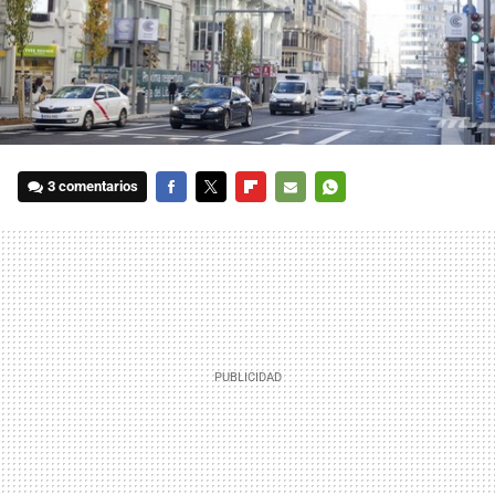
3 comentarios
FACEBOOK
TWITTER
FLIPBOARD
E-
WHATSAPP
MAIL