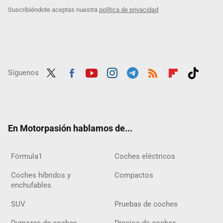
Suscribiéndote aceptas nuestra
política de privacidad
Síguenos
Twit
Fac
Yout
Inst
Tele
RSS
Flip
Tikt
ter
ebo
ube
agra
gra
boar
ok
ok
m
m
d
En Motorpasión hablamos de...
Fórmula1
Coches eléctricos
Coches híbridos y
Compactos
enchufables
SUV
Pruebas de coches
Rumores de coches
Precios de coches