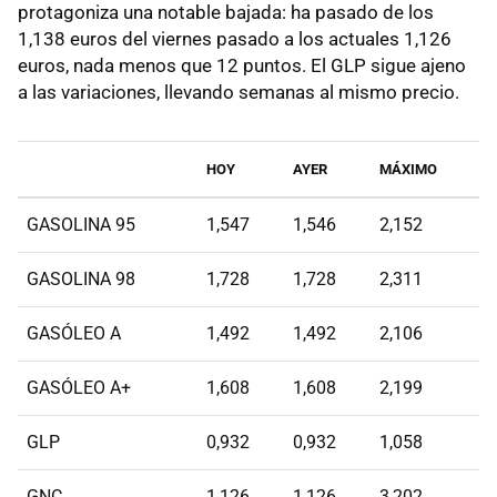
protagoniza una notable bajada: ha pasado de los
1,138 euros del viernes pasado a los actuales 1,126
euros, nada menos que 12 puntos. El GLP sigue ajeno
a las variaciones, llevando semanas al mismo precio.
HOY
AYER
MÁXIMO
GASOLINA 95
1,547
1,546
2,152
GASOLINA 98
1,728
1,728
2,311
GASÓLEO A
1,492
1,492
2,106
GASÓLEO A+
1,608
1,608
2,199
GLP
0,932
0,932
1,058
GNC
1,126
1,126
3,202