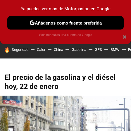
Ya puedes ver más de Motorpasion en Google
MENÚ
NUEVO
Añádenos como fuente preferida
PRUEBAS
COCHES ELÉCTRICOS
OBSERVATORIO
F1
Solo necesitas una cuenta de Google
×
HOY SE HABLA DE
Seguridad
Calor
China
Gasolina
GPS
BMW
F
El precio de la gasolina y el diésel
hoy, 22 de enero