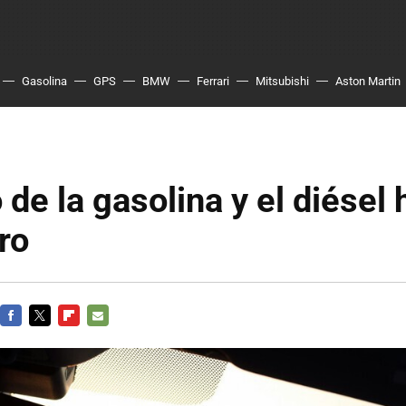
Gasolina
GPS
BMW
Ferrari
Mitsubishi
Aston Martin
 de la gasolina y el diésel 
ro
FACEBOOK
TWITTER
FLIPBOARD
E-
MAIL