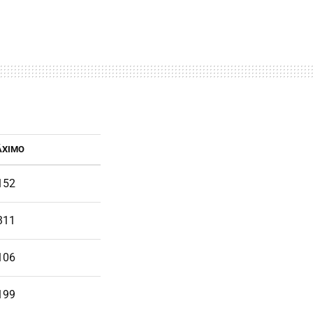
ÁXIMO
152
311
106
199