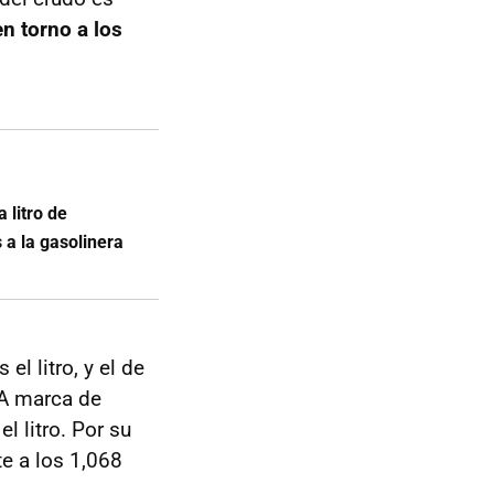
en torno a los
litro de
 a la gasolinera
l litro, y el de
o A marca de
l litro. Por su
e a los 1,068