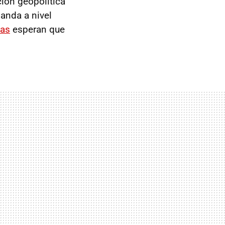
ión geopolítica
manda a nivel
tas
esperan que