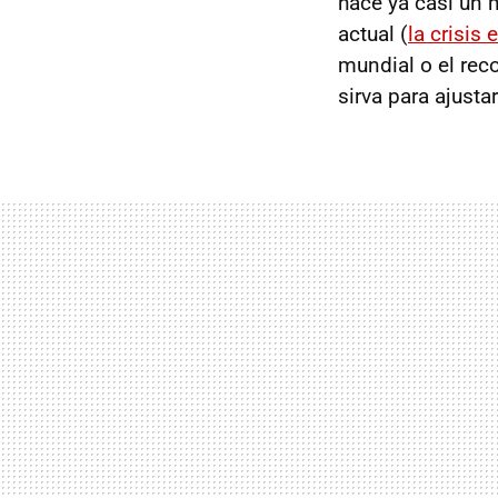
hace ya casi un 
actual (
la crisis
mundial o el rec
sirva para ajusta