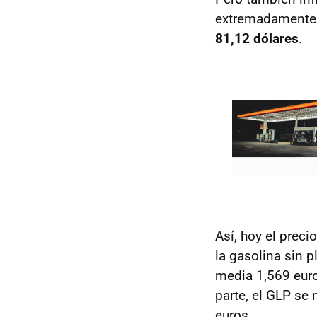
extremadamente v
81,12 dólares
.
Así, hoy el preci
la gasolina sin p
media 1,569 euros
parte, el GLP se
euros.