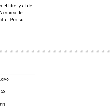
l litro, y el de
o A marca de
itro. Por su
.
ÁXIMO
152
311