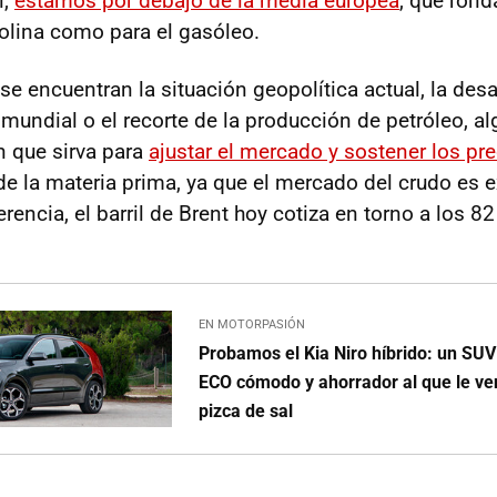
l,
estamos por debajo de la media europea
, que rond
solina como para el gasóleo.
se encuentran la situación geopolítica actual, la des
mundial o el recorte de la producción de petróleo, al
n que sirva para
ajustar el mercado y sostener los pr
o de la materia prima, ya que el mercado del crudo e
erencia, el barril de Brent hoy cotiza en torno a los 82
EN MOTORPASIÓN
Probamos el Kia Niro híbrido: un SUV
ECO cómodo y ahorrador al que le ve
pizca de sal