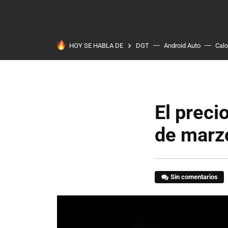
HOY SE HABLA DE
DGT
Android Auto
Calo
El precio
de marz
Sin comentarios