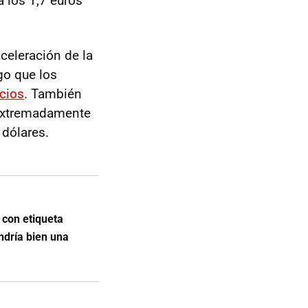
a los 1,7 euros
aceleración de la
go que los
ecios
. También
s extremadamente
 dólares.
 con etiqueta
ndría bien una