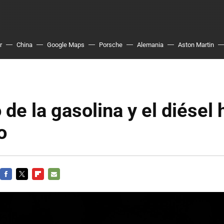
r
China
Google Maps
Porsche
Alemania
Aston Martin
 de la gasolina y el diésel 
o
FACEBOOK
TWITTER
FLIPBOARD
E-
MAIL