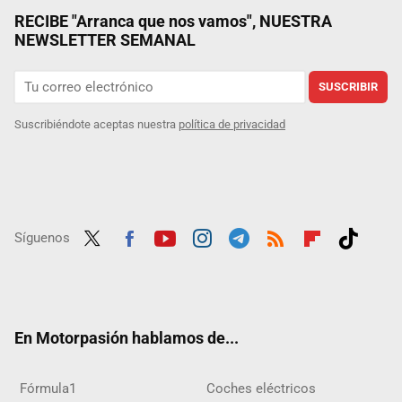
RECIBE "Arranca que nos vamos", NUESTRA
NEWSLETTER SEMANAL
SUSCRIBIR
Suscribiéndote aceptas nuestra
política de privacidad
Síguenos
Twit
Fac
Yout
Inst
Tele
RSS
Flip
Tikt
ter
ebo
ube
agra
gra
boar
ok
ok
m
m
d
En Motorpasión hablamos de...
Fórmula1
Coches eléctricos