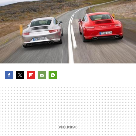
FACEBOOK
TWITTER
FLIPBOARD
E-
WHATSAPP
MAIL