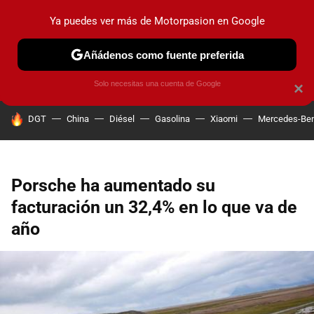
Ya puedes ver más de Motorpasion en Google
PRUEBAS
COCHES ELÉCTRICOS
OBSERVATORIO
F1
Añádenos como fuente preferida
Solo necesitas una cuenta de Google
×
HOY SE HABLA DE
DGT
China
Diésel
Gasolina
Xiaomi
Mercedes-Be
Porsche ha aumentado su
facturación un 32,4% en lo que va de
año