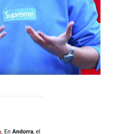
o
. En
Andorra
, el