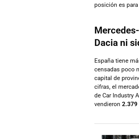
posición es para
Mercedes-
Dacia ni s
España tiene más
censadas poco m
capital de provi
cifras, el merca
de Car Industry 
vendieron
2.379