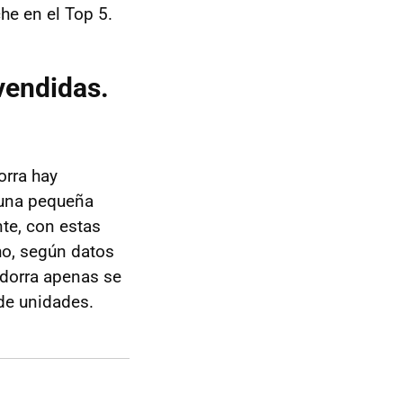
he en el Top 5.
vendidas.
orra hay
 una pequeña
te, con estas
ho, según datos
ndorra apenas se
de unidades.