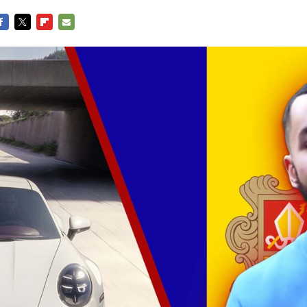
ACEBOOK
TWITTER
FLIPBOARD
E-
MAIL