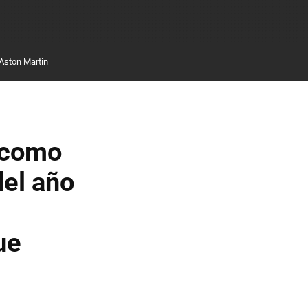
Aston Martin
(como
del año
ue