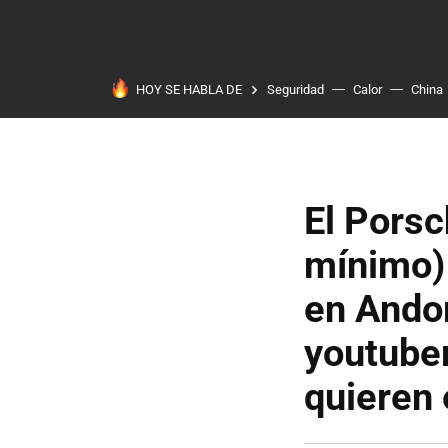
HOY SE HABLA DE
Seguridad
Calor
China
El Pors
mínimo) 
en Andor
youtuber
quieren 