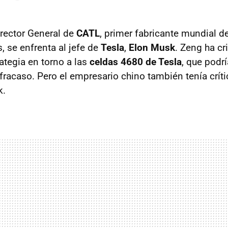
irector General de
CATL
, primer fabricante mundial d
, se enfrenta al jefe de
Tesla
,
Elon Musk
. Zeng ha cr
ategia en torno a las
celdas 4680 de Tesla
, que podr
racaso. Pero el empresario chino también tenía críti
k.