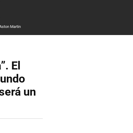
Aston Martin
”. El
mundo
 será un