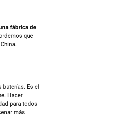
 una fábrica de
cordemos que
 China.
 baterías. Es el
he. Hacer
dad para todos
acenar más