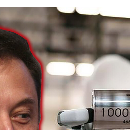
ACEBOOK
TWITTER
FLIPBOARD
E-
MAIL