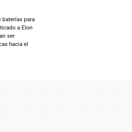
e baterías para
iticado a Elon
ían ser
cas hacia el