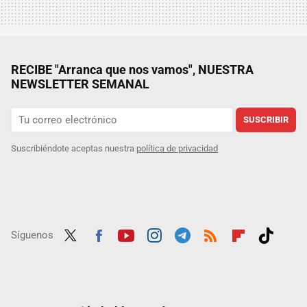
RECIBE "Arranca que nos vamos", NUESTRA
NEWSLETTER SEMANAL
SUSCRIBIR
Suscribiéndote aceptas nuestra
política de privacidad
Síguenos
Twit
Fac
Yout
Inst
Tele
RSS
Flip
Tikt
ter
ebo
ube
agra
gra
boar
ok
ok
m
m
d