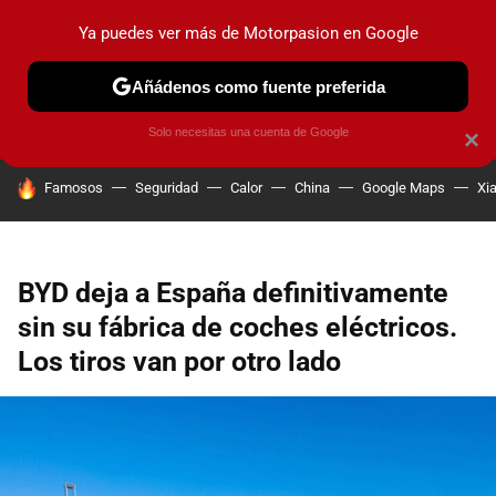
Ya puedes ver más de Motorpasion en Google
PRUEBAS
COCHES ELÉCTRICOS
OBSERVATORIO
F1
Añádenos como fuente preferida
Solo necesitas una cuenta de Google
×
HOY SE HABLA DE
Famosos
Seguridad
Calor
China
Google Maps
Xi
BYD deja a España definitivamente
sin su fábrica de coches eléctricos.
Los tiros van por otro lado