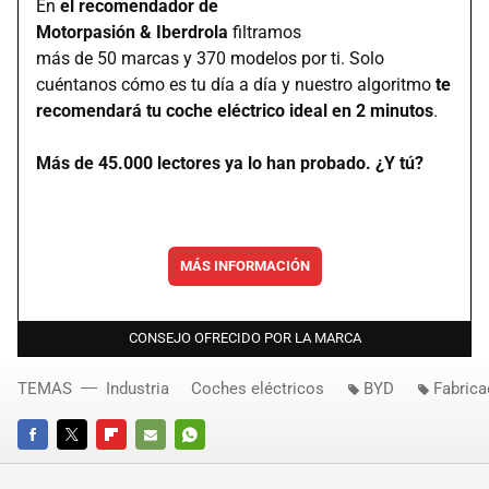
En
el recomendador de
Motorpasión & Iberdrola
filtramos
más de 50 marcas y 370 modelos por ti. Solo
cuéntanos cómo es tu día a día y nuestro algoritmo
te
recomendará tu coche eléctrico ideal en 2 minutos
.
Más de 45.000 lectores ya lo han probado. ¿Y tú?
MÁS INFORMACIÓN
CONSEJO OFRECIDO POR LA MARCA
TEMAS
Industria
Coches eléctricos
BYD
Fabrica
FACEBOOK
TWITTER
FLIPBOARD
E-
WHATSAPP