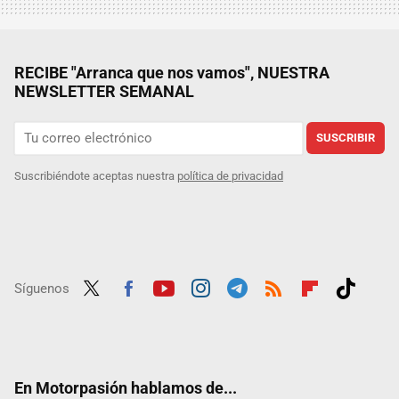
RECIBE "Arranca que nos vamos", NUESTRA
NEWSLETTER SEMANAL
SUSCRIBIR
Suscribiéndote aceptas nuestra
política de privacidad
Síguenos
Twit
Fac
Yout
Inst
Tele
RSS
Flip
Tikt
ter
ebo
ube
agra
gra
boar
ok
ok
m
m
d
En Motorpasión hablamos de...