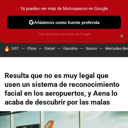
Ya puedes ver más de Motorpasion en Google
PRUEBAS
COCHES ELÉCTRICOS
OBSERVATORIO
F1
Añádenos como fuente preferida
Solo necesitas una cuenta de Google
×
HOY SE HABLA DE
DGT
China
Diésel
Gasolina
Xiaomi
Mercedes-Be
Resulta que no es muy legal que
usen un sistema de reconocimiento
facial en los aeropuertos, y Aena lo
acaba de descubrir por las malas