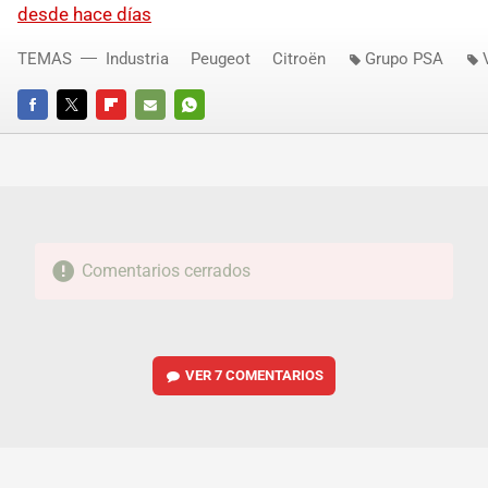
desde hace días
TEMAS
Industria
Peugeot
Citroën
Grupo PSA
FACEBOOK
TWITTER
FLIPBOARD
E-
WHATSAPP
MAIL
Comentarios cerrados
VER
7 COMENTARIOS