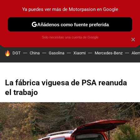
Ya puedes ver más de Motorpasion en Google
PRUEBAS
COCHES ELÉCTRICOS
OBSERVATORIO
F1
Añádenos como fuente preferida
Solo necesitas una cuenta de Google
×
HOY SE HABLA DE
DGT
China
Gasolina
Xiaomi
Mercedes-Benz
Alem
La fábrica viguesa de PSA reanuda
el trabajo