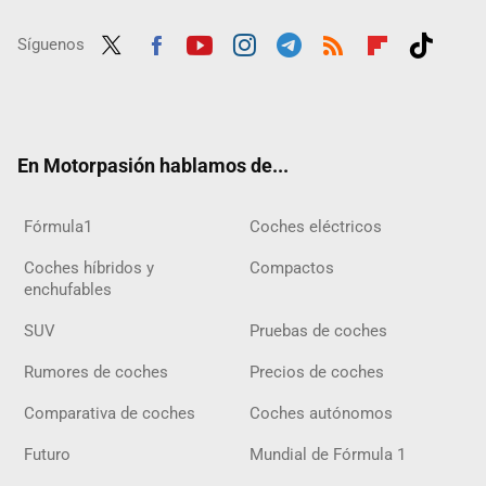
Síguenos
Twit
Fac
Yout
Inst
Tele
RSS
Flip
Tikt
ter
ebo
ube
agra
gra
boar
ok
ok
m
m
d
En Motorpasión hablamos de...
Fórmula1
Coches eléctricos
Coches híbridos y
Compactos
enchufables
SUV
Pruebas de coches
Rumores de coches
Precios de coches
Comparativa de coches
Coches autónomos
Futuro
Mundial de Fórmula 1