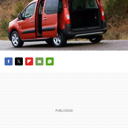
FACEBOOK
TWITTER
FLIPBOARD
E-
WHATSAPP
MAIL