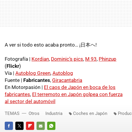
A ver si todo esto acaba pronto… ¡日本へ!
Fotografía |
Kordian
,
Dominic’s pics
,
M 93
,
Phinzup
(
Flickr
)
Vía |
Autoblog Green
,
Autoblog
Fuente |
Fabricantes
,
Giracantabria
En Motorpasión |
El caos de Japón en boca de los
fabricantes
,
El terremoto en Japón golpea con fuerza
al sector del automóvil
TEMAS
Otros
Industria
Coches en Japón
Produc