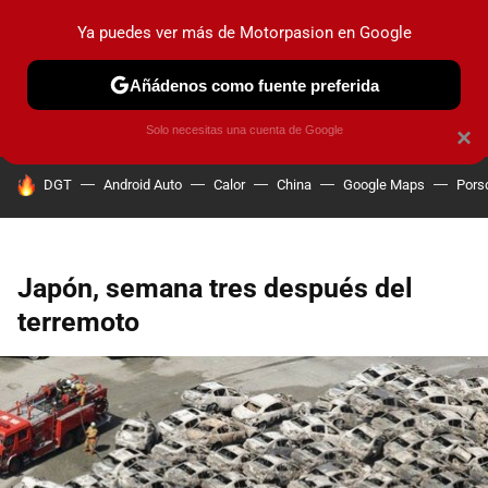
Ya puedes ver más de Motorpasion en Google
PRUEBAS
COCHES ELÉCTRICOS
OBSERVATORIO
F1
Añádenos como fuente preferida
Solo necesitas una cuenta de Google
×
HOY SE HABLA DE
DGT
Android Auto
Calor
China
Google Maps
Pors
Japón, semana tres después del
terremoto