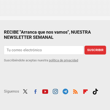
RECIBE "Arranca que nos vamos", NUESTRA
NEWSLETTER SEMANAL
SUSCRIBIR
Suscribiéndote aceptas nuestra
política de privacidad
Síguenos
Twit
Fac
Yout
Inst
Tele
RSS
Flip
Tikt
ter
ebo
ube
agra
gra
boar
ok