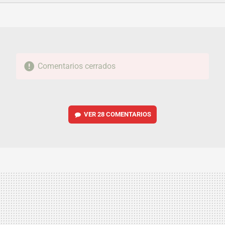
FACEBOOK
TWITTER
FLIPBOARD
E-
WHATSAPP
MAIL
Comentarios cerrados
VER
28 COMENTARIOS