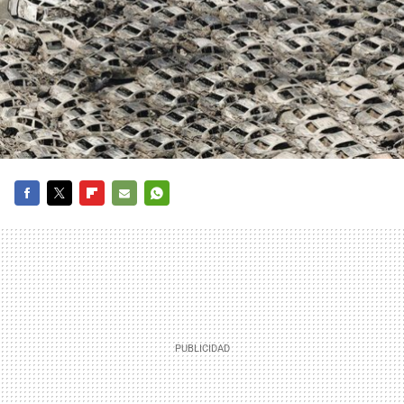
FACEBOOK
TWITTER
FLIPBOARD
E-
WHATSAPP
MAIL