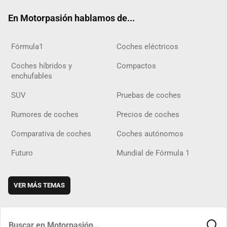
ok
m
m
d
En Motorpasión hablamos de...
Fórmula1
Coches eléctricos
Coches híbridos y
Compactos
enchufables
SUV
Pruebas de coches
Rumores de coches
Precios de coches
Comparativa de coches
Coches autónomos
Futuro
Mundial de Fórmula 1
VER MÁS TEMAS