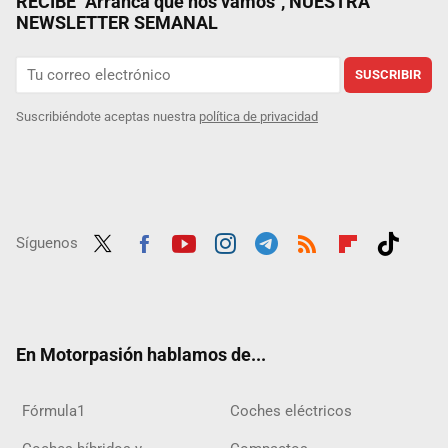
RECIBE "Arranca que nos vamos", NUESTRA
NEWSLETTER SEMANAL
SUSCRIBIR
Suscribiéndote aceptas nuestra
política de privacidad
Síguenos
Twit
Fac
Yout
Inst
Tele
RSS
Flip
Tikt
ter
ebo
ube
agra
gra
boar
ok
ok
m
m
d
En Motorpasión hablamos de...
Fórmula1
Coches eléctricos