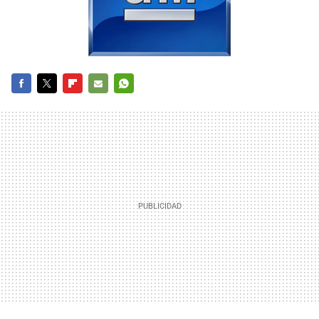
FACEBOOK
TWITTER
FLIPBOARD
E-
WHATSAPP
MAIL