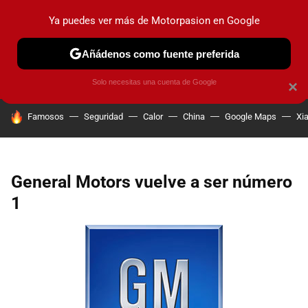
Ya puedes ver más de Motorpasion en Google
PRUEBAS
COCHES ELÉCTRICOS
OBSERVATORIO
F1
Añádenos como fuente preferida
Solo necesitas una cuenta de Google
×
HOY SE HABLA DE
Famosos
Seguridad
Calor
China
Google Maps
Xi
General Motors vuelve a ser número
1