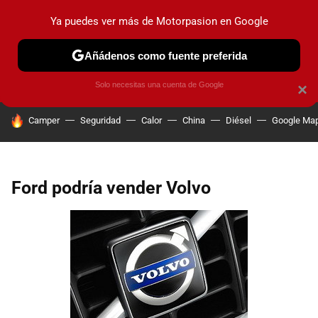
Ya puedes ver más de Motorpasion en Google
PRUEBAS
COCHES ELÉCTRICOS
OBSERVATORIO
F1
Añádenos como fuente preferida
Solo necesitas una cuenta de Google
×
HOY SE HABLA DE
Camper
Seguridad
Calor
China
Diésel
Google Ma
Ford podría vender Volvo