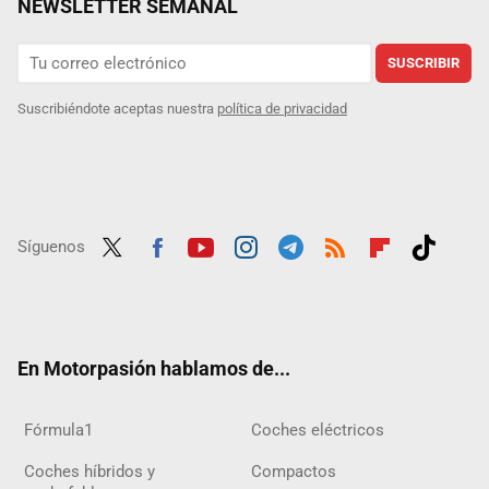
NEWSLETTER SEMANAL
SUSCRIBIR
Suscribiéndote aceptas nuestra
política de privacidad
Síguenos
Twit
Fac
Yout
Inst
Tele
RSS
Flip
Tikt
ter
ebo
ube
agra
gra
boar
ok
ok
m
m
d
En Motorpasión hablamos de...
Fórmula1
Coches eléctricos
Coches híbridos y
Compactos