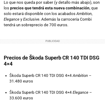
Lo que nos queda por saber (y detallo más abajo), son
los
precios que tendrá esta nueva combinación
, que
solo estará disponible con los acabados
Ambition
,
Elegance
y
Exclusive
. Además la carrocería Combi
tendrá un sobreprecio de 700 euros.
Precios de Škoda Superb CR 140
TDI
DSG
4×4
Škoda Superb CR 140
TDI
DSG
4×4
Ambition
–
31.480 euros
Škoda Superb CR 140
TDI
DSG
4×4
Elegance
–
33.600 euros