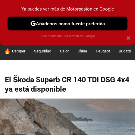
Ya puedes ver más de Motorpasion en Google
PRUEBAS
COCHES ELÉCTRICOS
OBSERVATORIO
F1
Añádenos como fuente preferida
Solo necesitas una cuenta de Google
×
HOY SE HABLA DE
Camper
Seguridad
Calor
China
Peugeot
Bugatti
El Škoda Superb CR 140 TDI DSG 4x4
ya está disponible