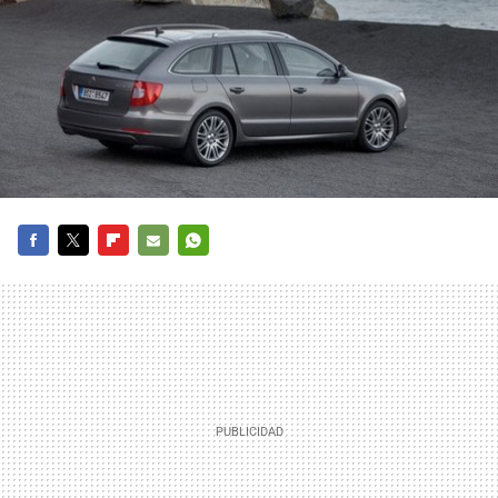
FACEBOOK
TWITTER
FLIPBOARD
E-
WHATSAPP
MAIL