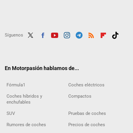
Síguenos
Twit
Fac
Yout
Inst
Tele
RSS
Flip
Tikt
ter
ebo
ube
agra
gra
boar
ok
ok
m
m
d
En Motorpasión hablamos de...
Fórmula1
Coches eléctricos
Coches híbridos y
Compactos
enchufables
SUV
Pruebas de coches
Rumores de coches
Precios de coches