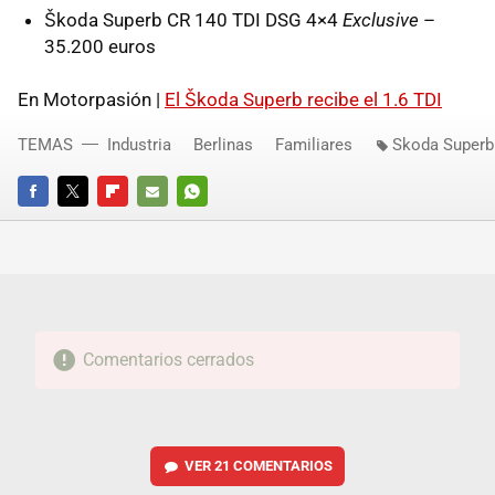
Škoda Superb CR 140
TDI
DSG
4×4
Exclusive
–
35.200 euros
En Motorpasión |
El Škoda Superb recibe el 1.6 TDI
TEMAS
Industria
Berlinas
Familiares
Skoda Superb
FACEBOOK
TWITTER
FLIPBOARD
E-
WHATSAPP
MAIL
Comentarios cerrados
VER
21 COMENTARIOS