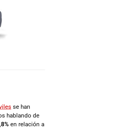
iles
se han
mos hablando de
5,8%
en relación a