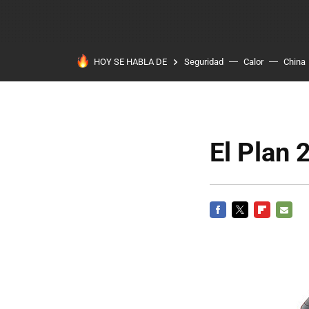
HOY SE HABLA DE
Seguridad
Calor
China
El Plan 
FACEBOOK
TWITTER
FLIPBOARD
E-
MAIL