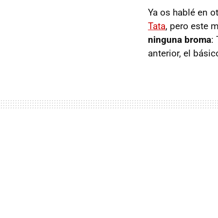
Ya os hablé en o
Tata
, pero este 
ninguna broma
:
anterior, el bás