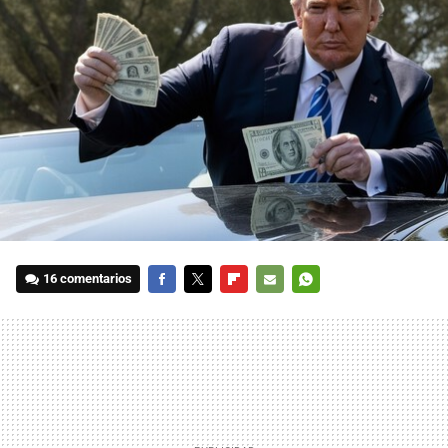
16 comentarios
FACEBOOK
TWITTER
FLIPBOARD
E-
WHATSAPP
MAIL