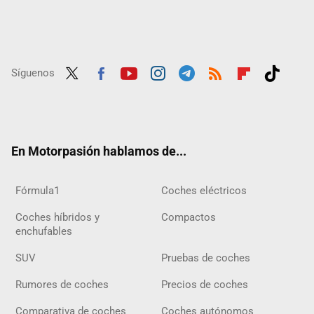
Síguenos
Twit
Fac
Yout
Inst
Tele
RSS
Flip
Tikt
ter
ebo
ube
agra
gra
boar
ok
ok
m
m
d
En Motorpasión hablamos de...
Fórmula1
Coches eléctricos
Coches híbridos y
Compactos
enchufables
SUV
Pruebas de coches
Rumores de coches
Precios de coches
Comparativa de coches
Coches autónomos