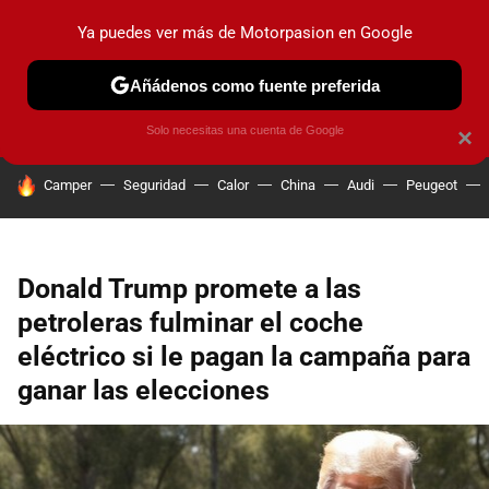
Ya puedes ver más de Motorpasion en Google
PRUEBAS
COCHES ELÉCTRICOS
OBSERVATORIO
F1
Añádenos como fuente preferida
Solo necesitas una cuenta de Google
×
HOY SE HABLA DE
Camper
Seguridad
Calor
China
Audi
Peugeot
Donald Trump promete a las
petroleras fulminar el coche
eléctrico si le pagan la campaña para
ganar las elecciones