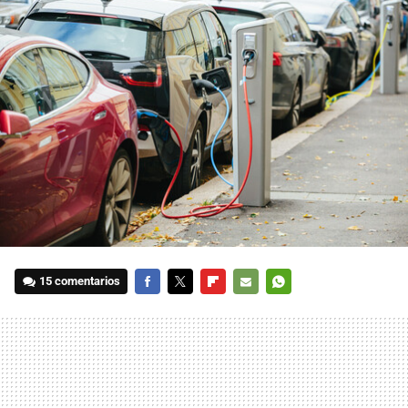
15 comentarios
FACEBOOK
TWITTER
FLIPBOARD
E-
WHATSAPP
MAIL