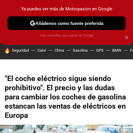
Ya puedes ver más de Motorpasion en Google
PRUEBAS
COCHES ELÉCTRICOS
OBSERVATORIO
F1
Añádenos como fuente preferida
Solo necesitas una cuenta de Google
×
HOY SE HABLA DE
Seguridad
Calor
China
Gasolina
GPS
BMW
F
"El coche eléctrico sigue siendo
prohibitivo". El precio y las dudas
para cambiar los coches de gasolina
estancan las ventas de eléctricos en
Europa