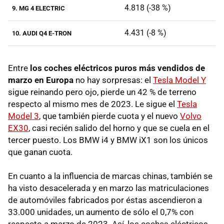
4.818 (-38 %)
9. MG 4 ELECTRIC
4.431 (-8 %)
10. AUDI Q4 E-TRON
Entre
los coches eléctricos puros más vendidos de
marzo en Europa
no hay sorpresas: el
Tesla Model Y
sigue reinando pero ojo, pierde un 42 % de terreno
respecto al mismo mes de 2023. Le sigue el
Tesla
Model 3
, que también pierde cuota y el nuevo
Volvo
EX30
, casi recién salido del horno y que se cuela en el
tercer puesto. Los BMW i4 y BMW iX1 son los únicos
que ganan cuota.
En cuanto a la influencia de marcas chinas, también se
ha visto desacelerada y en marzo las matriculaciones
de automóviles fabricados por éstas ascendieron a
33.000 unidades, un aumento de sólo el 0,7% con
respecto a marzo de 2023. Así, los coches eléctricos