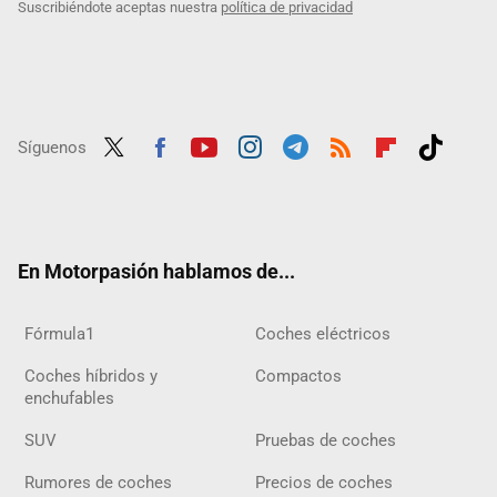
Suscribiéndote aceptas nuestra
política de privacidad
Síguenos
Twit
Fac
Yout
Inst
Tele
RSS
Flip
Tikt
ter
ebo
ube
agra
gra
boar
ok
ok
m
m
d
En Motorpasión hablamos de...
Fórmula1
Coches eléctricos
Coches híbridos y
Compactos
enchufables
SUV
Pruebas de coches
Rumores de coches
Precios de coches