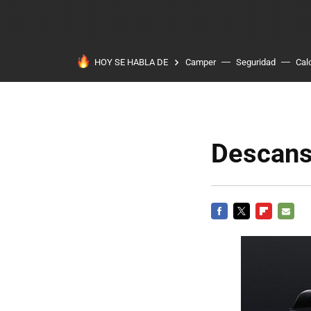
HOY SE HABLA DE
Camper
Seguridad
Cal
Descans
FACEBOOK
TWITTER
FLIPBOARD
E-
MAIL