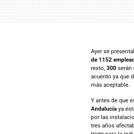
Ayer se presentab
de 1152 emplea
resto,
300
serán
acuerdo ya que d
más aceptable.
Y antes de que es
Andalucía
ya est
por las instalac
tres años afecta
triste para la ind