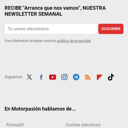
RECIBE "Arranca que nos vamos", NUESTRA
NEWSLETTER SEMANAL
SUSCRIBIR
Suscribiéndote aceptas nuestra
política de privacidad
Síguenos
Twit
Fac
Yout
Inst
Tele
RSS
Flip
Tikt
ter
ebo
ube
agra
gra
boar
ok
ok
m
m
d
En Motorpasión hablamos de...
Fórmula1
Coches eléctricos