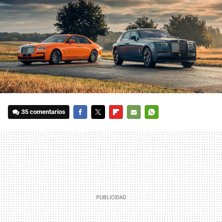
35 comentarios
FACEBOOK
TWITTER
FLIPBOARD
E-
WHATSAPP
MAIL