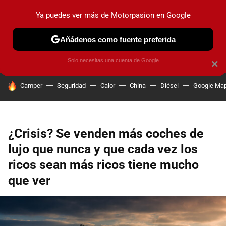
Ya puedes ver más de Motorpasion en Google
PRUEBAS
COCHES ELÉCTRICOS
OBSERVATORIO
F1
Añádenos como fuente preferida
Solo necesitas una cuenta de Google
×
HOY SE HABLA DE
Camper
Seguridad
Calor
China
Diésel
Google Ma
¿Crisis? Se venden más coches de
lujo que nunca y que cada vez los
ricos sean más ricos tiene mucho
que ver