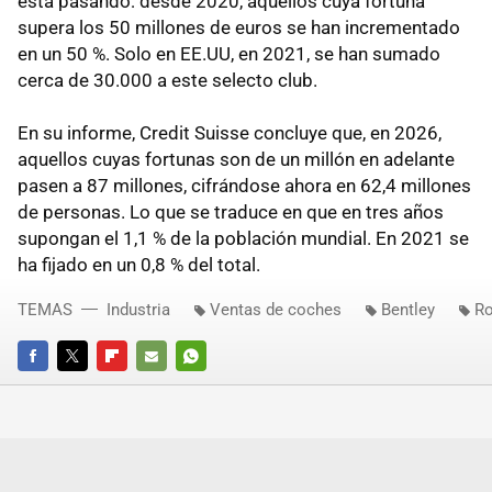
está pasando: desde 2020, aquellos cuya fortuna
supera los 50 millones de euros se han incrementado
en un 50 %. Solo en EE.UU, en 2021, se han sumado
cerca de 30.000 a este selecto club.
En su informe, Credit Suisse concluye que, en 2026,
aquellos cuyas fortunas son de un millón en adelante
pasen a 87 millones, cifrándose ahora en 62,4 millones
de personas. Lo que se traduce en que en tres años
supongan el 1,1 % de la población mundial. En 2021 se
ha fijado en un 0,8 % del total.
TEMAS
Industria
Ventas de coches
Bentley
Ro
FACEBOOK
TWITTER
FLIPBOARD
E-
WHATSAPP
MAIL