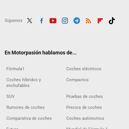
Síguenos
Twit
Fac
Yout
Inst
Tele
RSS
Flip
Tikt
ter
ebo
ube
agra
gra
boar
ok
ok
m
m
d
En Motorpasión hablamos de...
Fórmula1
Coches eléctricos
Coches híbridos y
Compactos
enchufables
SUV
Pruebas de coches
Rumores de coches
Precios de coches
Comparativa de coches
Coches autónomos