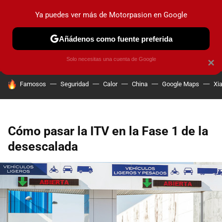
Ya puedes ver más de Motorpasion en Google
PRUEBAS
COCHES ELÉCTRICOS
OBSERVATORIO
F1
Añádenos como fuente preferida
Solo necesitas una cuenta de Google
×
HOY SE HABLA DE
Famosos
Seguridad
Calor
China
Google Maps
Xi
Cómo pasar la ITV en la Fase 1 de la
desescalada