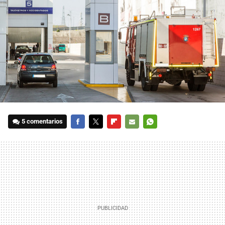
5 comentarios
FACEBOOK
TWITTER
FLIPBOARD
E-
WHATSAPP
MAIL