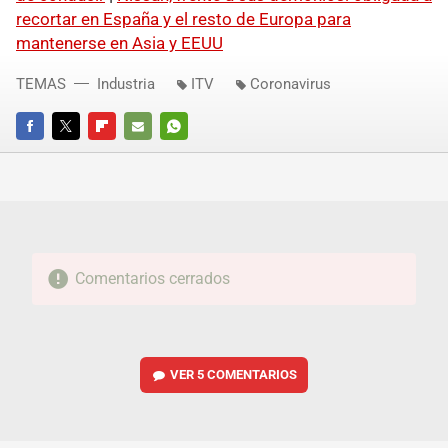
recortar en España y el resto de Europa para
mantenerse en Asia y EEUU
TEMAS
Industria
ITV
Coronavirus
FACEBOOK
TWITTER
FLIPBOARD
E-
WHATSAPP
MAIL
Comentarios cerrados
VER
5 COMENTARIOS