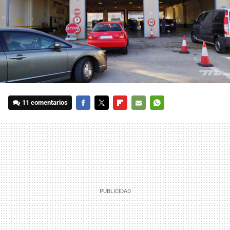
11 comentarios
FACEBOOK
TWITTER
FLIPBOARD
E-
WHATSAPP
MAIL