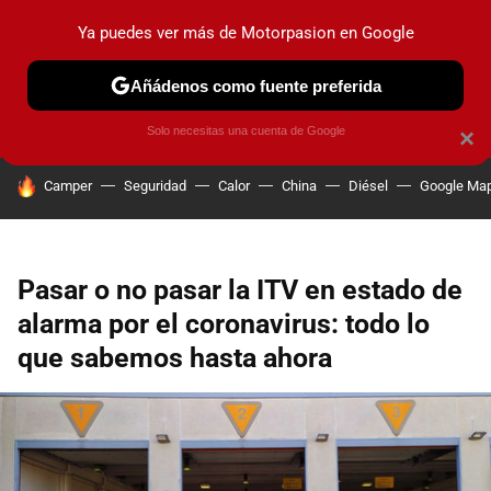
Ya puedes ver más de Motorpasion en Google
PRUEBAS
COCHES ELÉCTRICOS
OBSERVATORIO
F1
Añádenos como fuente preferida
Solo necesitas una cuenta de Google
×
HOY SE HABLA DE
Camper
Seguridad
Calor
China
Diésel
Google Ma
Pasar o no pasar la ITV en estado de
alarma por el coronavirus: todo lo
que sabemos hasta ahora