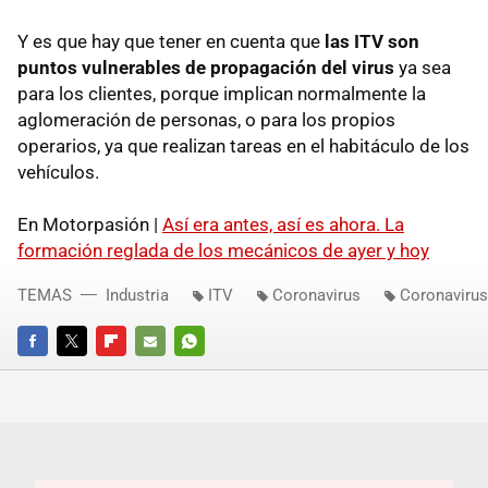
Y es que hay que tener en cuenta que
las ITV son
puntos vulnerables de propagación del virus
ya sea
para los clientes, porque implican normalmente la
aglomeración de personas, o para los propios
operarios, ya que realizan tareas en el habitáculo de los
vehículos.
En Motorpasión |
Así era antes, así es ahora. La
formación reglada de los mecánicos de ayer y hoy
TEMAS
Industria
ITV
Coronavirus
Coronaviru
FACEBOOK
TWITTER
FLIPBOARD
E-
WHATSAPP
MAIL