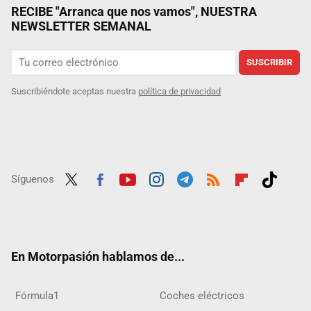
RECIBE "Arranca que nos vamos", NUESTRA
NEWSLETTER SEMANAL
SUSCRIBIR
Suscribiéndote aceptas nuestra
política de privacidad
Síguenos
Twit
Fac
Yout
Inst
Tele
RSS
Flip
Tikt
ter
ebo
ube
agra
gra
boar
ok
ok
m
m
d
En Motorpasión hablamos de...
Fórmula1
Coches eléctricos