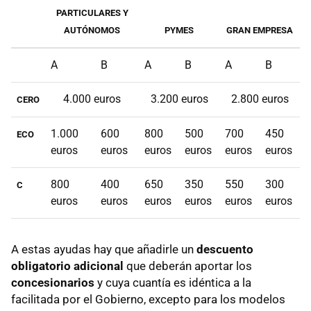
PARTICULARES Y
AUTÓNOMOS
PYMES
GRAN EMPRESA
A
B
A
B
A
B
4.000 euros
3.200 euros
2.800 euros
CERO
1.000
600
800
500
700
450
ECO
euros
euros
euros
euros
euros
euros
800
400
650
350
550
300
C
euros
euros
euros
euros
euros
euros
A estas ayudas hay que añadirle un
descuento
obligatorio adicional
que deberán aportar los
concesionarios
y cuya cuantía es idéntica a la
facilitada por el Gobierno, excepto para los modelos