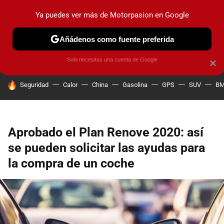
Ya puedes ver más de Motorpasion en Google
PRUEBAS
COCHES ELÉCTRICOS
OBSERVATORIO
F1
Añádenos como fuente preferida
Solo necesitas una cuenta de Google
×
HOY SE HABLA DE
Seguridad
Calor
China
Gasolina
GPS
SUV
B
Aprobado el Plan Renove 2020: así
se pueden solicitar las ayudas para
la compra de un coche