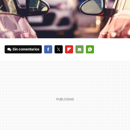
Sin comentarios
FACEBOOK
TWITTER
FLIPBOARD
E-
WHATSAPP
MAIL