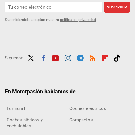
SUSCRIBIR
Suscribiéndote aceptas nuestra
política de privacidad
Síguenos
Twit
Fac
Yout
Inst
Tele
RSS
Flip
Tikt
ter
ebo
ube
agra
gra
boar
ok
ok
m
m
d
En Motorpasión hablamos de...
Fórmula1
Coches eléctricos
Coches híbridos y
Compactos
enchufables