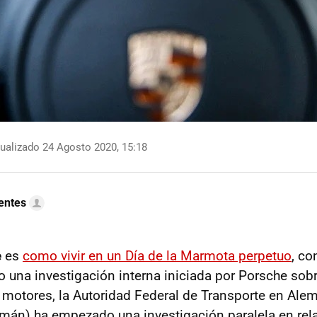
ualizado 24 Agosto 2020, 15:18
uentes
e
es
como vivir en un Día de la Marmota perpetuo
, co
o una investigación interna iniciada por Porsche sob
motores, la Autoridad Federal de Transporte en Ale
emán) ha empezado una investigación paralela en rel