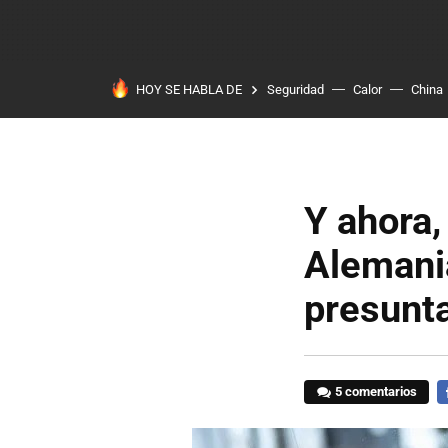
HOY SE HABLA DE
Seguridad
Calor
China
Y ahora,
Alemania
presunt
5 comentarios
F