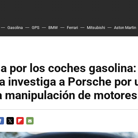
Gasolina
GPS
BMW
Ferrari
Mitsubishi
Aston Martin
 a por los coches gasolina:
 investiga a Porsche por 
a manipulación de motores
ACEBOOK
TWITTER
FLIPBOARD
E-
MAIL