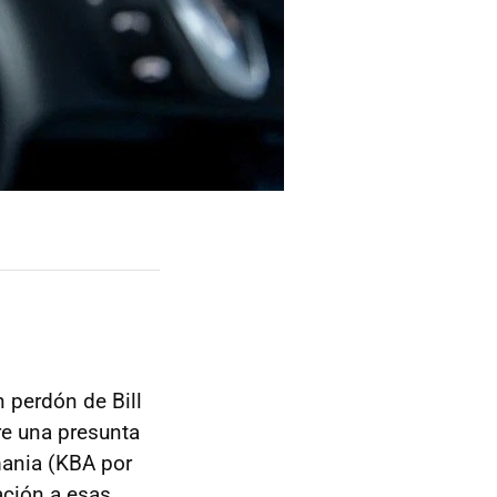
n perdón de Bill
re una presunta
mania (KBA por
ación a esas