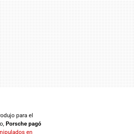
rodujo para el
do,
Porsche pagó
anipulados en