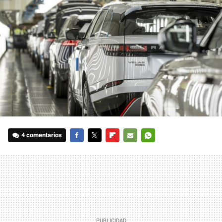
4 comentarios
FACEBOOK
TWITTER
FLIPBOARD
E-
WHATSAPP
MAIL