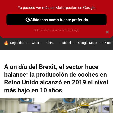
Ya puedes ver más de Motorpasion en Google
PRUEBAS
COCHES ELÉCTRICOS
OBSERVATORIO
F1
Añádenos como fuente preferida
Solo necesitas una cuenta de Google
×
HOY SE HABLA DE
Seguridad
Calor
China
Diésel
Google Maps
Xiaom
A un día del Brexit, el sector hace
balance: la producción de coches en
Reino Unido alcanzó en 2019 el nivel
más bajo en 10 años