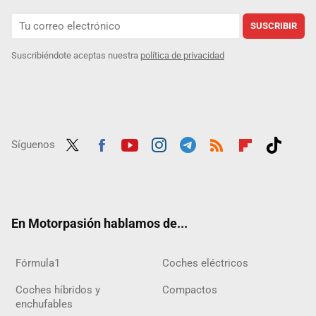
SUSCRIBIR
Suscribiéndote aceptas nuestra
política de privacidad
Síguenos
Twit
Fac
Yout
Inst
Tele
RSS
Flip
Tikt
ter
ebo
ube
agra
gra
boar
ok
ok
m
m
d
En Motorpasión hablamos de...
Fórmula1
Coches eléctricos
Coches híbridos y
Compactos
enchufables