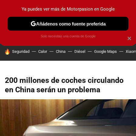
Ya puedes ver más de Motorpasion en Google
PRUEBAS
COCHES ELÉCTRICOS
OBSERVATORIO
F1
Añádenos como fuente preferida
Solo necesitas una cuenta de Google
×
HOY SE HABLA DE
Seguridad
Calor
China
Diésel
Google Maps
Xiaom
200 millones de coches circulando
en China serán un problema