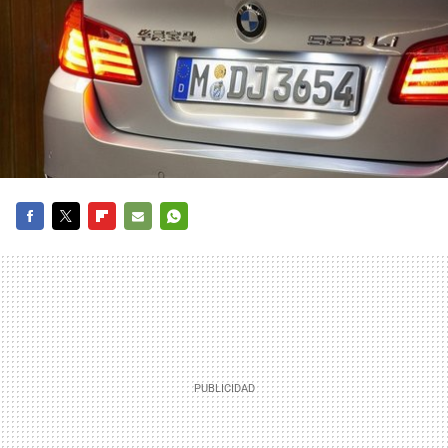
FACEBOOK
TWITTER
FLIPBOARD
E-
WHATSAPP
MAIL