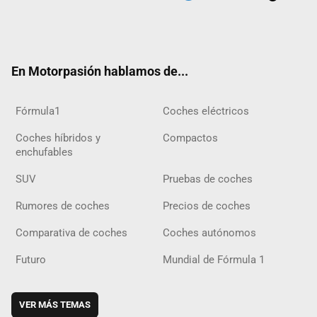
Twit
Fac
Yout
Inst
Tele
RSS
Flip
Tikt
ter
ebo
ube
agra
gra
boar
ok
ok
m
m
d
En Motorpasión hablamos de...
Fórmula1
Coches eléctricos
Coches híbridos y
Compactos
enchufables
SUV
Pruebas de coches
Rumores de coches
Precios de coches
Comparativa de coches
Coches autónomos
Futuro
Mundial de Fórmula 1
VER MÁS TEMAS