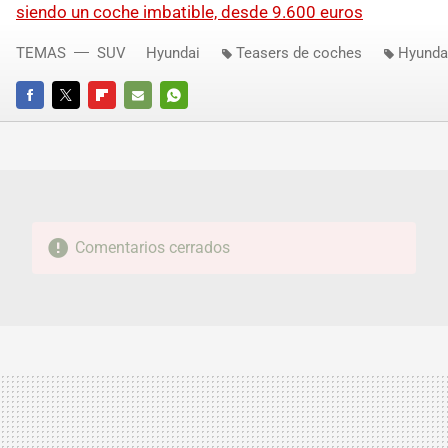
siendo un coche imbatible, desde 9.600 euros
TEMAS
SUV
Hyundai
Teasers de coches
Hyunda
FACEBOOK
TWITTER
FLIPBOARD
E-
WHATSAPP
MAIL
Comentarios cerrados