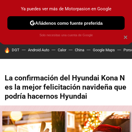
Ya puedes ver más de Motorpasion en Google
PRUEBAS
COCHES ELÉCTRICOS
OBSERVATORIO
F1
Añádenos como fuente preferida
Solo necesitas una cuenta de Google
×
HOY SE HABLA DE
DGT
Android Auto
Calor
China
Google Maps
Pors
La confirmación del Hyundai Kona N
es la mejor felicitación navideña que
podría hacernos Hyundai