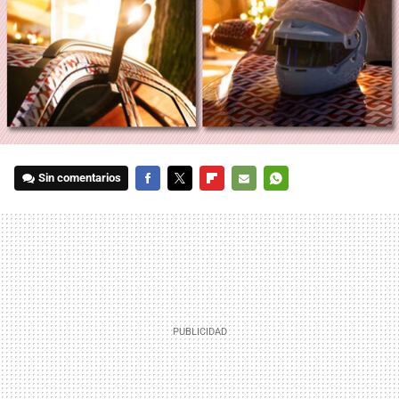
Sin comentarios
FACEBOOK
TWITTER
FLIPBOARD
E-
WHATSAPP
MAIL