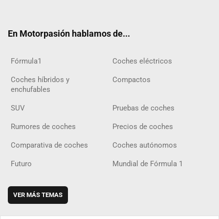
ter
ebo
ube
agra
gra
boar
ok
ok
m
m
d
En Motorpasión hablamos de...
Fórmula1
Coches eléctricos
Coches híbridos y
Compactos
enchufables
SUV
Pruebas de coches
Rumores de coches
Precios de coches
Comparativa de coches
Coches autónomos
Futuro
Mundial de Fórmula 1
VER MÁS TEMAS