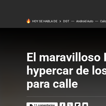
HOY SE HABLA DE
DGT
Android Auto
Calo
El maravilloso
hypercar de lo
para calle
11 comentarios