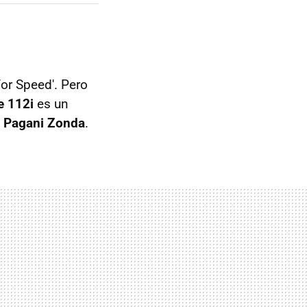
or Speed'. Pero
e 112i
es un
l
Pagani Zonda
.