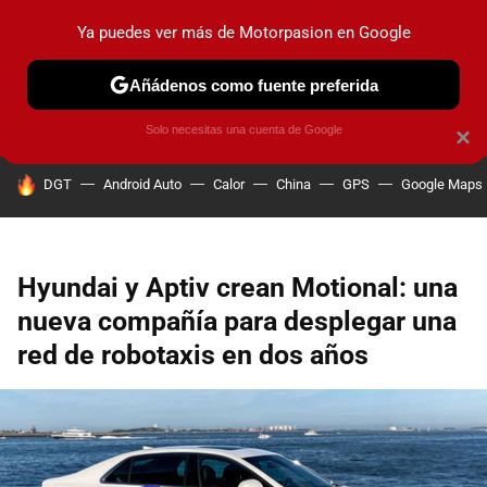
Ya puedes ver más de Motorpasion en Google
PRUEBAS
COCHES ELÉCTRICOS
OBSERVATORIO
F1
Añádenos como fuente preferida
Solo necesitas una cuenta de Google
×
HOY SE HABLA DE
DGT
Android Auto
Calor
China
GPS
Google Maps
Hyundai y Aptiv crean Motional: una
nueva compañía para desplegar una
red de robotaxis en dos años