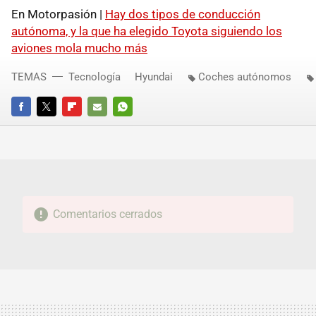
En Motorpasión |
Hay dos tipos de conducción
autónoma, y la que ha elegido Toyota siguiendo los
aviones mola mucho más
TEMAS
Tecnología
Hyundai
Coches autónomos
FACEBOOK
TWITTER
FLIPBOARD
E-
WHATSAPP
MAIL
Comentarios cerrados