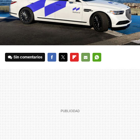
Sin comentarios
FACEBOOK
TWITTER
FLIPBOARD
E-
WHATSAPP
MAIL