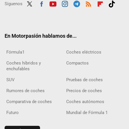
Síguenos
Twit
Fac
Yout
Inst
Tele
RSS
Flip
Tikt
ter
ebo
ube
agra
gra
boar
ok
ok
m
m
d
En Motorpasión hablamos de...
Fórmula1
Coches eléctricos
Coches híbridos y
Compactos
enchufables
SUV
Pruebas de coches
Rumores de coches
Precios de coches
Comparativa de coches
Coches autónomos
Futuro
Mundial de Fórmula 1