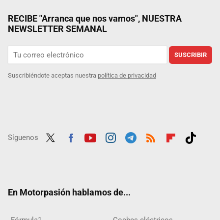
RECIBE "Arranca que nos vamos", NUESTRA
NEWSLETTER SEMANAL
SUSCRIBIR
Suscribiéndote aceptas nuestra
política de privacidad
Síguenos
Twit
Fac
Yout
Inst
Tele
RSS
Flip
Tikt
ter
ebo
ube
agra
gra
boar
ok
ok
m
m
d
En Motorpasión hablamos de...
Fórmula1
Coches eléctricos