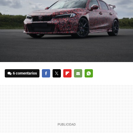
6 comentarios
FACEBOOK
TWITTER
FLIPBOARD
E-
WHATSAPP
MAIL