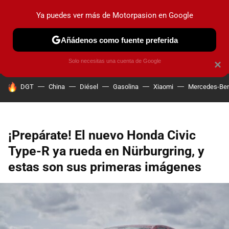
Ya puedes ver más de Motorpasion en Google
PRUEBAS
COCHES ELÉCTRICOS
OBSERVATORIO
F1
Añádenos como fuente preferida
Solo necesitas una cuenta de Google
×
HOY SE HABLA DE
DGT
China
Diésel
Gasolina
Xiaomi
Mercedes-Be
¡Prepárate! El nuevo Honda Civic
Type-R ya rueda en Nürburgring, y
estas son sus primeras imágenes