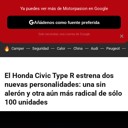
Ya puedes ver más de Motorpasion en Google
PRUEBAS
COCHES ELÉCTRICOS
OBSERVATORIO
F1
Añádenos como fuente preferida
Solo necesitas una cuenta de Google
×
HOY SE HABLA DE
Camper
Seguridad
Calor
China
Audi
Peugeot
El Honda Civic Type R estrena dos
nuevas personalidades: una sin
alerón y otra aún más radical de sólo
100 unidades