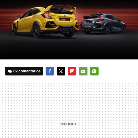
32 comentarios
FACEBOOK
TWITTER
FLIPBOARD
E-
WHATSAPP
MAIL