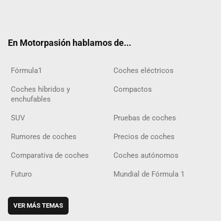
Twit
Fac
Yout
Inst
Tele
RSS
Flip
Tikt
ter
ebo
ube
agra
gra
boar
ok
ok
m
m
d
En Motorpasión hablamos de...
Fórmula1
Coches eléctricos
Coches híbridos y
Compactos
enchufables
SUV
Pruebas de coches
Rumores de coches
Precios de coches
Comparativa de coches
Coches autónomos
Futuro
Mundial de Fórmula 1
VER MÁS TEMAS