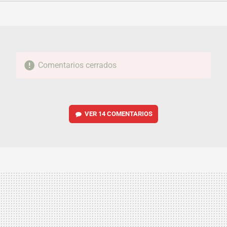
FACEBOOK
TWITTER
FLIPBOARD
E-
WHATSAPP
MAIL
Comentarios cerrados
VER
14 COMENTARIOS