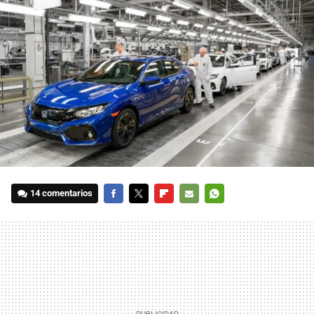
14 comentarios
FACEBOOK
TWITTER
FLIPBOARD
E-
WHATSAPP
MAIL