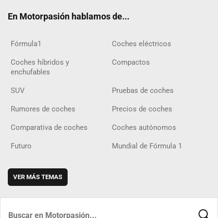
ok
m
m
d
En Motorpasión hablamos de...
Fórmula1
Coches eléctricos
Coches híbridos y
Compactos
enchufables
SUV
Pruebas de coches
Rumores de coches
Precios de coches
Comparativa de coches
Coches autónomos
Futuro
Mundial de Fórmula 1
VER MÁS TEMAS