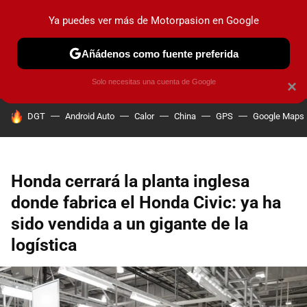
Ya puedes ver más de Motorpasion en Google
PRUEBAS
COCHES ELÉCTRICOS
OBSERVATORIO
F1
Añádenos como fuente preferida
Solo necesitas una cuenta de Google
×
HOY SE HABLA DE
DGT
Android Auto
Calor
China
GPS
Google Maps
Honda cerrará la planta inglesa
donde fabrica el Honda Civic: ya ha
sido vendida a un gigante de la
logística