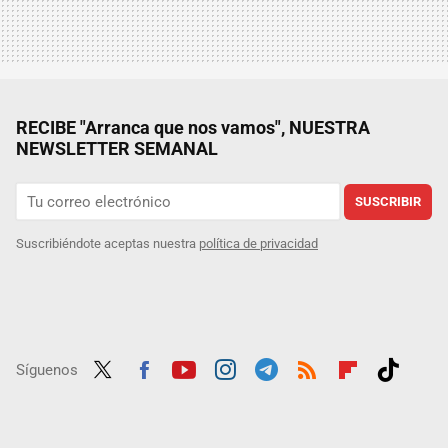
RECIBE "Arranca que nos vamos", NUESTRA
NEWSLETTER SEMANAL
SUSCRIBIR
Suscribiéndote aceptas nuestra
política de privacidad
Síguenos
Twit
Fac
Yout
Inst
Tele
RSS
Flip
Tikt
ter
ebo
ube
agra
gra
boar
ok