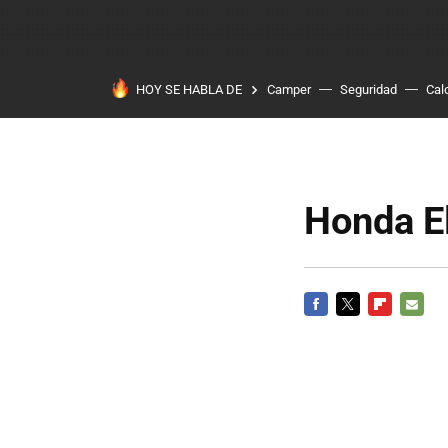
HOY SE HABLA DE
Camper
Seguridad
Cal
Honda E
FACEBOOK
TWITTER
FLIPBOARD
E-
MAIL