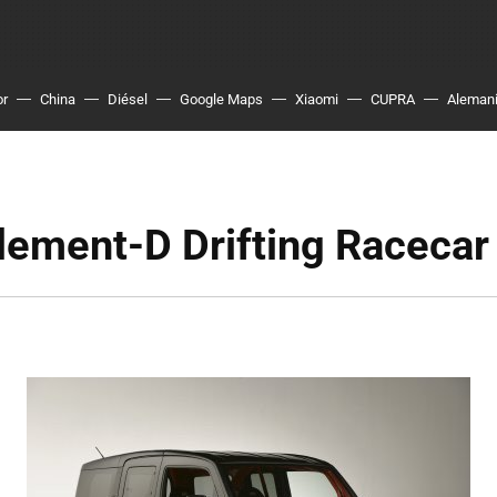
or
China
Diésel
Google Maps
Xiaomi
CUPRA
Aleman
lement-D Drifting Racecar