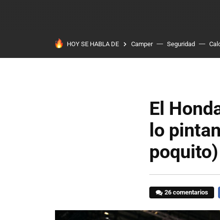
HOY SE HABLA DE
Camper
Seguridad
Cal
El Honda
lo pinta
poquito)
26 comentarios