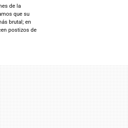
nes de la
iamos que su
ás brutal; en
cen postizos de