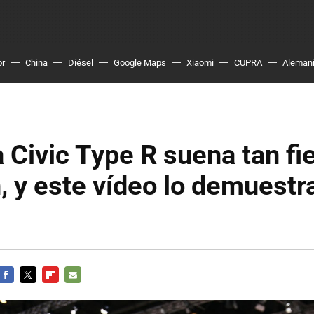
or
China
Diésel
Google Maps
Xiaomi
CUPRA
Aleman
 Civic Type R suena tan f
n, y este vídeo lo demuestr
FACEBOOK
TWITTER
FLIPBOARD
E-
MAIL