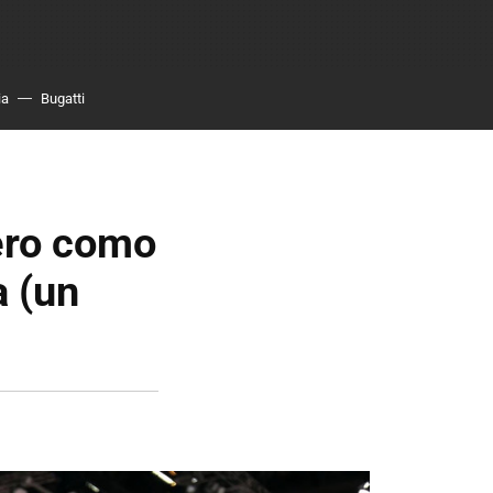
ia
Bugatti
iero como
a (un