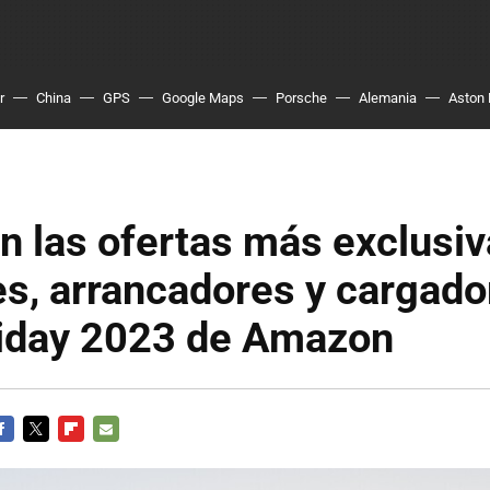
r
China
GPS
Google Maps
Porsche
Alemania
Aston 
n las ofertas más exclusiv
es, arrancadores y cargado
riday 2023 de Amazon
ACEBOOK
TWITTER
FLIPBOARD
E-
MAIL