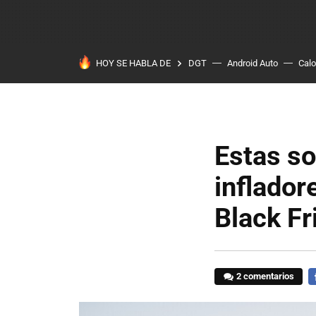
HOY SE HABLA DE
DGT
Android Auto
Calo
Estas so
inflador
Black F
2 comentarios
F