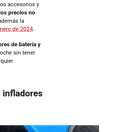
cos accesorios y
los precios no
 además la
enero de 2024
.
ores de batería y
oche sin tener
lquier
 infladores