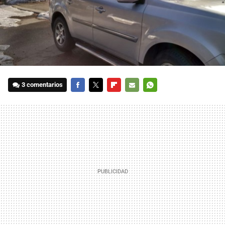
3 comentarios
FACEBOOK
TWITTER
FLIPBOARD
E-
WHATSAPP
MAIL