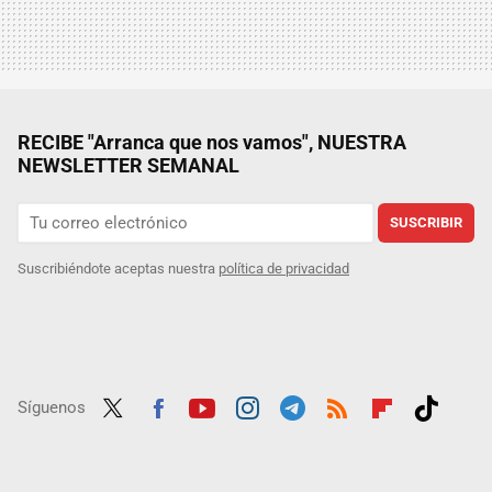
RECIBE "Arranca que nos vamos", NUESTRA
NEWSLETTER SEMANAL
SUSCRIBIR
Suscribiéndote aceptas nuestra
política de privacidad
Síguenos
Twit
Fac
Yout
Inst
Tele
RSS
Flip
Tikt
ter
ebo
ube
agra
gra
boar
ok