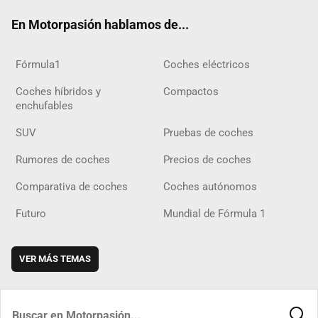
ok
m
m
d
En Motorpasión hablamos de...
Fórmula1
Coches eléctricos
Coches híbridos y
Compactos
enchufables
SUV
Pruebas de coches
Rumores de coches
Precios de coches
Comparativa de coches
Coches autónomos
Futuro
Mundial de Fórmula 1
VER MÁS TEMAS