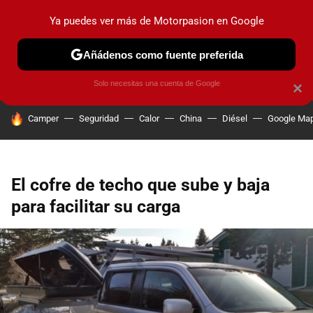
Ya puedes ver más de Motorpasion en Google
PRUEBAS
COCHES ELÉCTRICOS
OBSERVATORIO
F1
Añádenos como fuente preferida
Solo necesitas una cuenta de Google
×
HOY SE HABLA DE
Camper
Seguridad
Calor
China
Diésel
Google Ma
El cofre de techo que sube y baja
para facilitar su carga