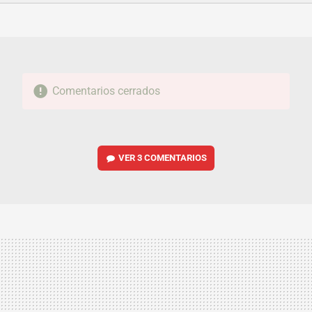
FACEBOOK
TWITTER
FLIPBOARD
E-
WHATSAPP
MAIL
Comentarios cerrados
VER
3 COMENTARIOS