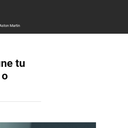
Aston Martin
ine tu
 o