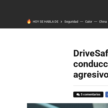
HOY SE HABLA DE
Seguridad
Calor
China
DriveSaf
conducc
agresiv
5 comentarios
F