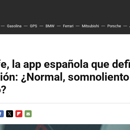
Gasolina
GPS
BMW
Ferrari
Mitsubishi
Porsche
e, la app española que def
ión: ¿Normal, somnoliento
o?
ACEBOOK
TWITTER
FLIPBOARD
E-
MAIL