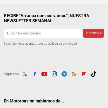
RECIBE "Arranca que nos vamos", NUESTRA
NEWSLETTER SEMANAL
SUSCRIBIR
Suscribiéndote aceptas nuestra
política de privacidad
Síguenos
Twit
Fac
Yout
Inst
Tele
RSS
Flip
Tikt
ter
ebo
ube
agra
gra
boar
ok
ok
m
m
d
En Motorpasión hablamos de...