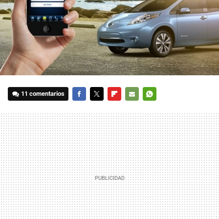
11 comentarios
FACEBOOK
TWITTER
FLIPBOARD
E-
WHATSAPP
MAIL