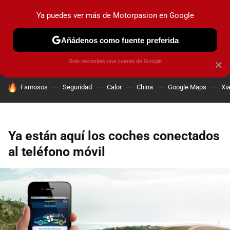
Ya puedes ver más de Motorpasion en Google
PRUEBAS
COCHES ELÉCTRICOS
OBSERVATORIO
F1
Añádenos como fuente preferida
Solo necesitas una cuenta de Google
×
HOY SE HABLA DE
Famosos
Seguridad
Calor
China
Google Maps
Xi
Ya están aquí los coches conectados
al teléfono móvil