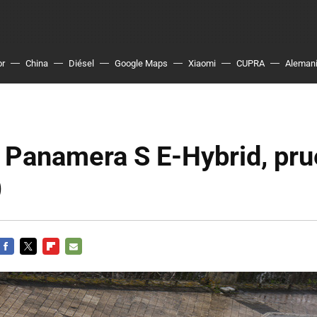
or
China
Diésel
Google Maps
Xiaomi
CUPRA
Aleman
 Panamera S E-Hybrid, pr
)
FACEBOOK
TWITTER
FLIPBOARD
E-
MAIL