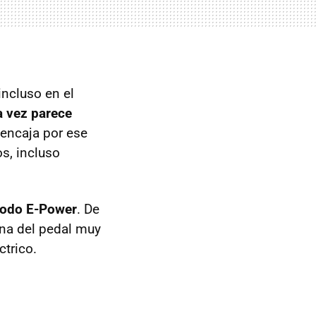
ncluso en el
 vez parece
 encaja por ese
s, incluso
 modo E-Power
. De
ona del pedal muy
ctrico.