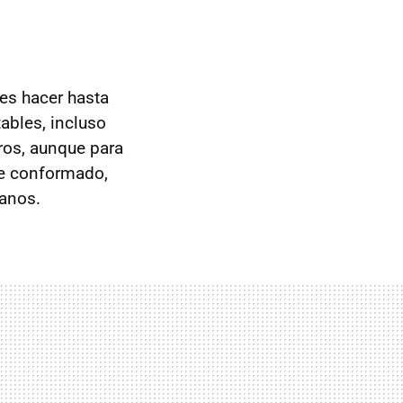
es hacer hasta
bles, incluso
ros, aunque para
he conformado,
manos.