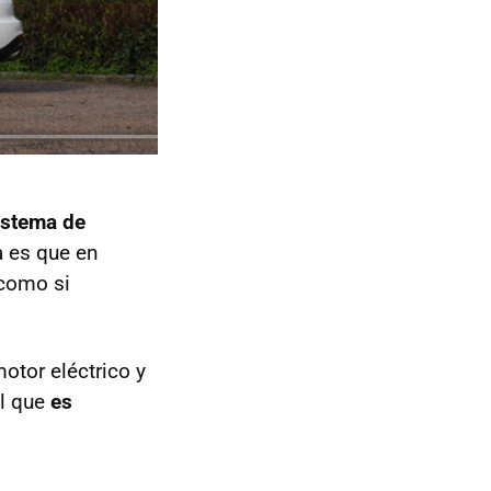
istema de
a es que en
 como si
otor eléctrico y
il que
es