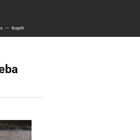
ia
Bugatti
ueba