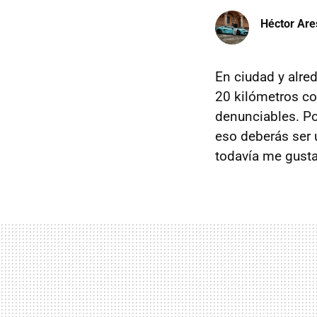
Héctor Are
En ciudad y alre
20 kilómetros c
denunciables. P
eso deberás ser
todavía me gusta