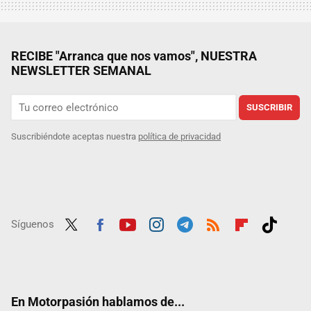
RECIBE "Arranca que nos vamos", NUESTRA
NEWSLETTER SEMANAL
SUSCRIBIR
Suscribiéndote aceptas nuestra
política de privacidad
Síguenos
Twit
Fac
Yout
Inst
Tele
RSS
Flip
Tikt
ter
ebo
ube
agra
gra
boar
ok
ok
m
m
d
En Motorpasión hablamos de...