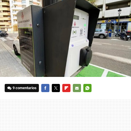
9 comentarios
FACEBOOK
TWITTER
FLIPBOARD
E-
WHATSAPP
MAIL