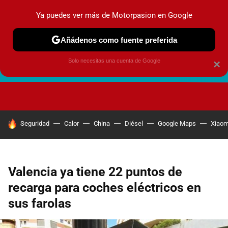
Ya puedes ver más de Motorpasion en Google
Añádenos como fuente preferida
Solo necesitas una cuenta de Google
×
FUTURO URBANO
EN MOVIMIENTO
ENERGÍA
SEGURI
HOY SE HABLA DE
Seguridad
Calor
China
Diésel
Google Maps
Xiaom
Valencia ya tiene 22 puntos de
recarga para coches eléctricos en
sus farolas