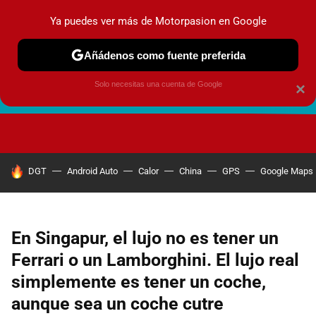
Ya puedes ver más de Motorpasion en Google
Añádenos como fuente preferida
Solo necesitas una cuenta de Google
×
FUTURO URBANO
EN MOVIMIENTO
ENERGÍA
SEGURI
HOY SE HABLA DE
DGT
Android Auto
Calor
China
GPS
Google Maps
En Singapur, el lujo no es tener un
Ferrari o un Lamborghini. El lujo real
simplemente es tener un coche,
aunque sea un coche cutre