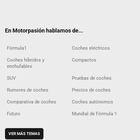
Twit
Fac
Yout
Inst
Tele
RSS
Flip
Tikt
ter
ebo
ube
agra
gra
boar
ok
ok
m
m
d
En Motorpasión hablamos de...
Fórmula1
Coches eléctricos
Coches híbridos y
Compactos
enchufables
SUV
Pruebas de coches
Rumores de coches
Precios de coches
Comparativa de coches
Coches autónomos
Futuro
Mundial de Fórmula 1
VER MÁS TEMAS