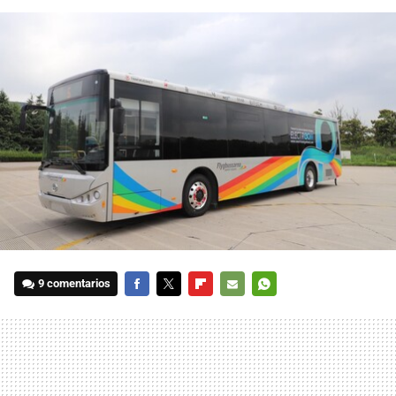
9 comentarios
FACEBOOK
TWITTER
FLIPBOARD
E-
WHATSAPP
MAIL