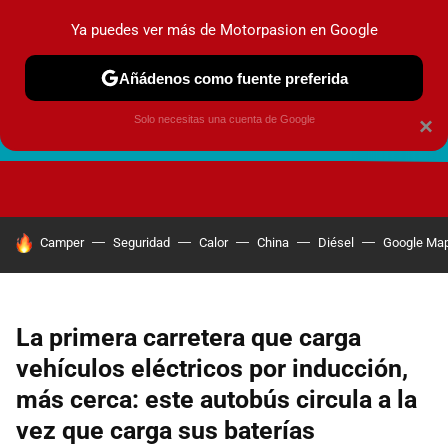
Ya puedes ver más de Motorpasion en Google
Añádenos como fuente preferida
Solo necesitas una cuenta de Google
×
FUTURO URBANO
EN MOVIMIENTO
ENERGÍA
SEGURI
HOY SE HABLA DE
Camper
Seguridad
Calor
China
Diésel
Google Ma
La primera carretera que carga
vehículos eléctricos por inducción,
más cerca: este autobús circula a la
vez que carga sus baterías