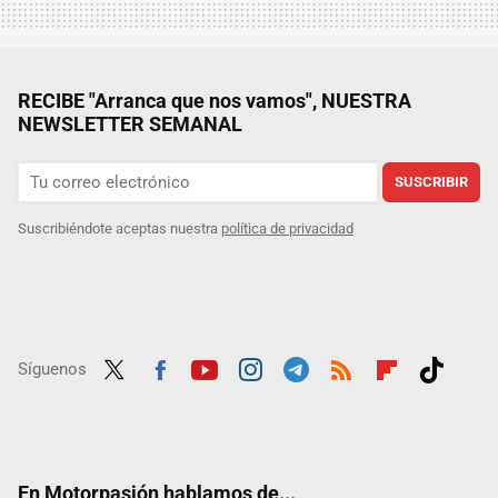
RECIBE "Arranca que nos vamos", NUESTRA
NEWSLETTER SEMANAL
SUSCRIBIR
Suscribiéndote aceptas nuestra
política de privacidad
Síguenos
Twit
Fac
Yout
Inst
Tele
RSS
Flip
Tikt
ter
ebo
ube
agra
gra
boar
ok
ok
m
m
d
En Motorpasión hablamos de...