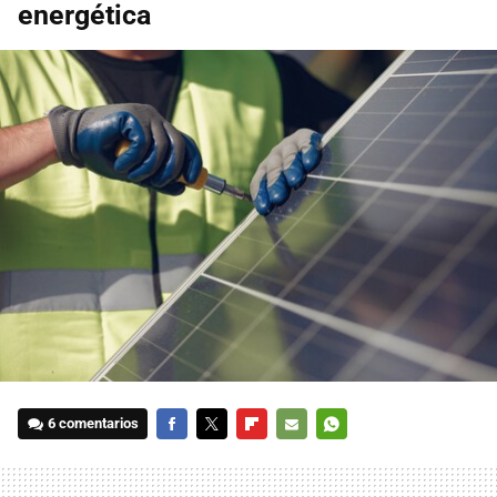
energética
6 comentarios
FACEBOOK
TWITTER
FLIPBOARD
E-
WHATSAPP
MAIL