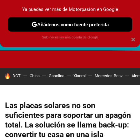
Ya puedes ver más de Motorpasion en Google
Añádenos como fuente preferida
Solo necesitas una cuenta de Google
×
FUTURO URBANO
EN MOVIMIENTO
ENERGÍA
SEGURI
HOY SE HABLA DE
DGT
China
Gasolina
Xiaomi
Mercedes-Benz
Alem
Las placas solares no son
suficientes para soportar un apagón
total. La solución se llama back-up:
convertir tu casa en una isla