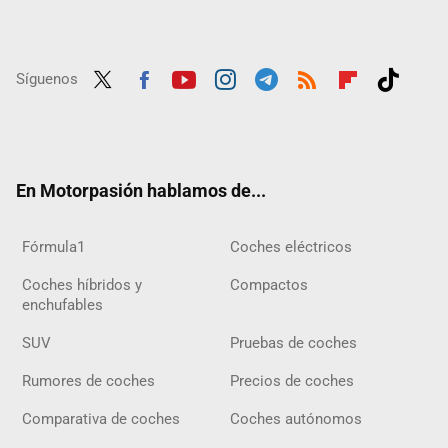
Síguenos
Twit
Fac
Yout
Inst
Tele
RSS
Flip
Tikt
ter
ebo
ube
agra
gra
boar
ok
ok
m
m
d
En Motorpasión hablamos de...
Fórmula1
Coches eléctricos
Coches híbridos y
Compactos
enchufables
SUV
Pruebas de coches
Rumores de coches
Precios de coches
Comparativa de coches
Coches autónomos