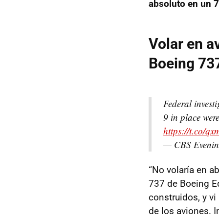
absoluto en un 
Volar en a
Boeing 73
Federal invest
9 in place wer
https://t.co/
— CBS Evenin
“No volaría en ab
737 de Boeing E
construidos, y vi
de los aviones. 