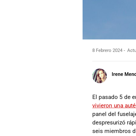
8 Febrero 2024
Actu
Irene Men
El pasado 5 de e
vivieron una auté
panel del fusela
despresurizó ráp
seis miembros de