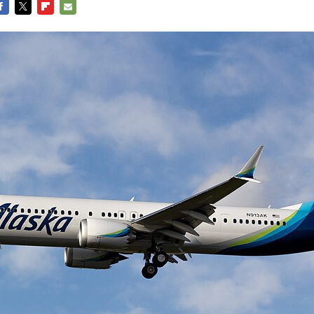
ACEBOOK
TWITTER
FLIPBOARD
E-
MAIL