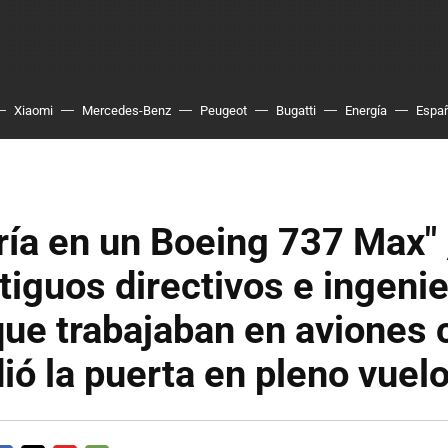
Xiaomi
Mercedes-Benz
Peugeot
Bugatti
Energía
Espa
ría en un Boeing 737 Max" ,
tiguos directivos e ingeni
ue trabajaban en aviones 
ió la puerta en pleno vuel