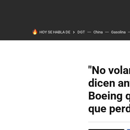
HOY SE HABLA DE
DGT
China
Gasolina
"No vola
dicen an
Boeing q
que perd