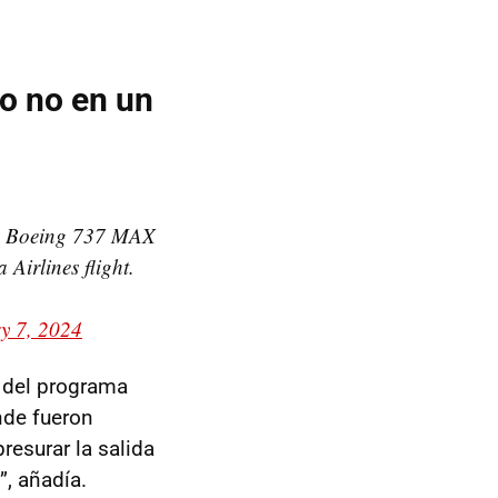
ro no en un
the Boeing 737 MAX
Airlines flight.
y 7, 2024
o del programa
nde fueron
resurar la salida
”, añadía.