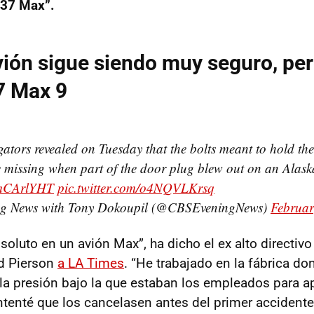
737 Max”.
vión sigue siendo muy seguro, pe
7 Max 9
igators revealed on Tuesday that the bolts meant to hold 
e missing when part of the door plug blew out on an Alaska 
qxmCArlYHT
pic.twitter.com/o4NQVLKrsq
g News with Tony Dokoupil (@CBSEveningNews)
Februar
soluto en un avión Max”, ha dicho el ex alto directiv
d Pierson
a LA Times
. “He trabajado en la fábrica do
 la presión bajo la que estaban los empleados para ap
Intenté que los cancelasen antes del primer accidente