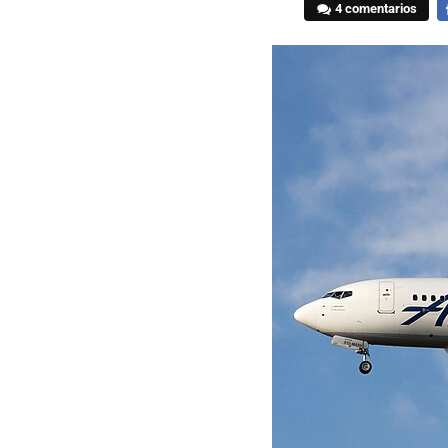
4 comentarios
F