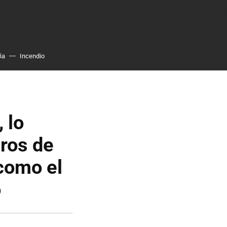
ña
Incendio
 lo
eros de
como el
o