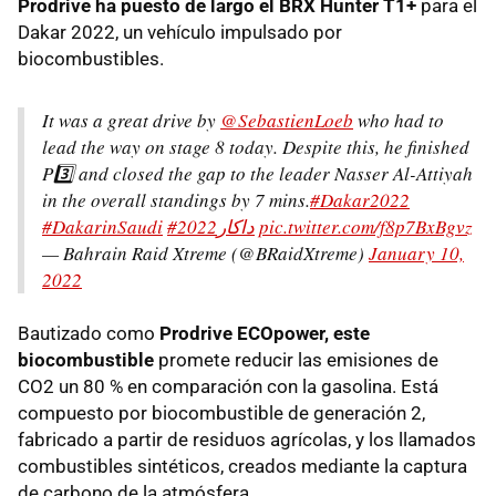
Prodrive ha puesto de largo el BRX Hunter T1+
para el
Dakar 2022, un vehículo impulsado por
biocombustibles.
It was a great drive by
@SebastienLoeb
who had to
lead the way on stage 8 today. Despite this, he finished
P3️⃣ and closed the gap to the leader Nasser Al-Attiyah
in the overall standings by 7 mins.
#Dakar2022
#DakarinSaudi
#داكار2022
pic.twitter.com/f8p7BxBgvz
— Bahrain Raid Xtreme (@BRaidXtreme)
January 10,
2022
Bautizado como
Prodrive ECOpower, este
biocombustible
promete reducir las emisiones de
CO2 un 80 % en comparación con la gasolina. Está
compuesto por biocombustible de generación 2,
fabricado a partir de residuos agrícolas, y los llamados
combustibles sintéticos, creados mediante la captura
de carbono de la atmósfera.