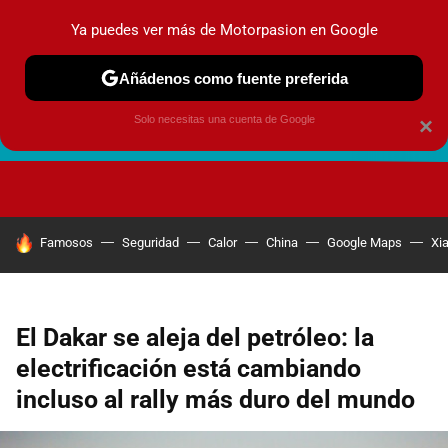
Ya puedes ver más de Motorpasion en Google
Añádenos como fuente preferida
Solo necesitas una cuenta de Google
×
FUTURO URBANO
EN MOVIMIENTO
ENERGÍA
SEGURI
HOY SE HABLA DE
Famosos
Seguridad
Calor
China
Google Maps
Xi
El Dakar se aleja del petróleo: la
electrificación está cambiando
incluso al rally más duro del mundo