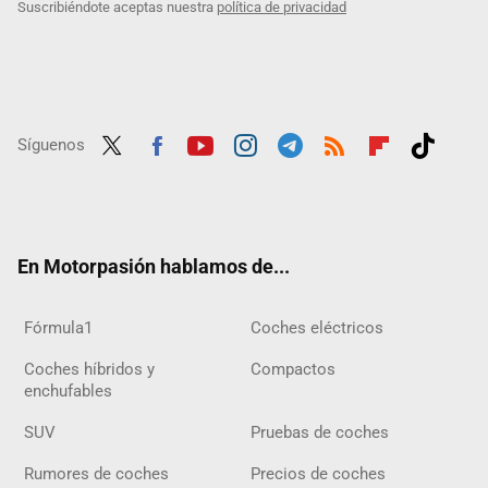
Suscribiéndote aceptas nuestra
política de privacidad
Síguenos
Twit
Fac
Yout
Inst
Tele
RSS
Flip
Tikt
ter
ebo
ube
agra
gra
boar
ok
ok
m
m
d
En Motorpasión hablamos de...
Fórmula1
Coches eléctricos
Coches híbridos y
Compactos
enchufables
SUV
Pruebas de coches
Rumores de coches
Precios de coches