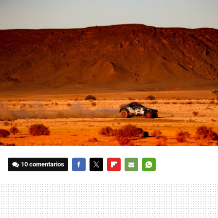
10 comentarios
FACEBOOK
TWITTER
FLIPBOARD
E-
WHATSAPP
MAIL