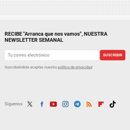
RECIBE "Arranca que nos vamos", NUESTRA
NEWSLETTER SEMANAL
SUSCRIBIR
Suscribiéndote aceptas nuestra
política de privacidad
Síguenos
Twit
Fac
Yout
Inst
Tele
RSS
Flip
Tikt
ter
ebo
ube
agra
gra
boar
ok