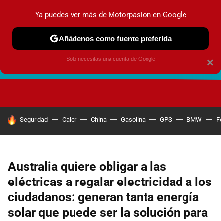
Ya puedes ver más de Motorpasion en Google
Añádenos como fuente preferida
Solo necesitas una cuenta de Google
×
FUTURO URBANO
EN MOVIMIENTO
ENERGÍA
SEGURI
HOY SE HABLA DE
Seguridad
Calor
China
Gasolina
GPS
BMW
F
Australia quiere obligar a las
eléctricas a regalar electricidad a los
ciudadanos: generan tanta energía
solar que puede ser la solución para