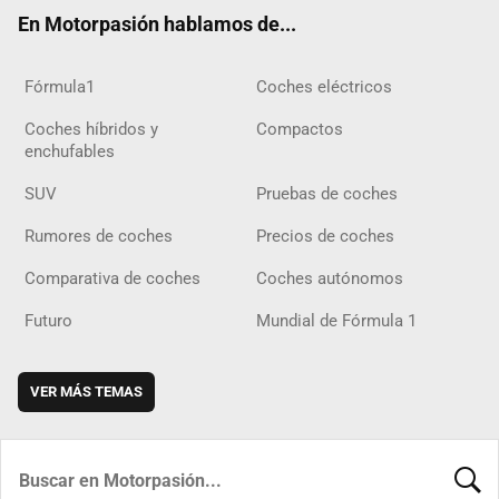
ok
m
m
d
En Motorpasión hablamos de...
Fórmula1
Coches eléctricos
Coches híbridos y
Compactos
enchufables
SUV
Pruebas de coches
Rumores de coches
Precios de coches
Comparativa de coches
Coches autónomos
Futuro
Mundial de Fórmula 1
VER MÁS TEMAS