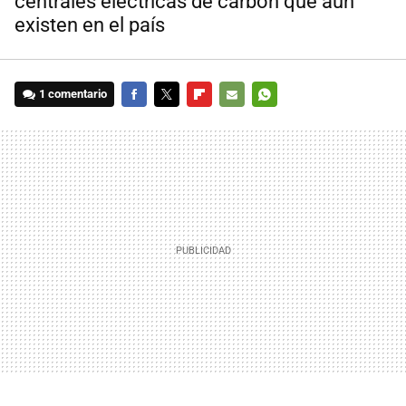
centrales eléctricas de carbón que aún
existen en el país
1 comentario
FACEBOOK
TWITTER
FLIPBOARD
E-
WHATSAPP
MAIL