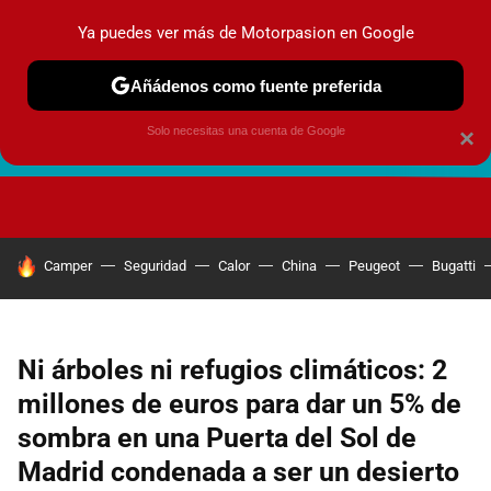
Ya puedes ver más de Motorpasion en Google
Añádenos como fuente preferida
Solo necesitas una cuenta de Google
×
FUTURO URBANO
EN MOVIMIENTO
ENERGÍA
SEGURI
HOY SE HABLA DE
Camper
Seguridad
Calor
China
Peugeot
Bugatti
Ni árboles ni refugios climáticos: 2
millones de euros para dar un 5% de
sombra en una Puerta del Sol de
Madrid condenada a ser un desierto