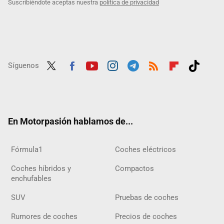
Suscribiéndote aceptas nuestra
política de privacidad
Síguenos
Twit
Fac
Yout
Inst
Tele
RSS
Flip
Tikt
ter
ebo
ube
agra
gra
boar
ok
ok
m
m
d
En Motorpasión hablamos de...
Fórmula1
Coches eléctricos
Coches híbridos y
Compactos
enchufables
SUV
Pruebas de coches
Rumores de coches
Precios de coches