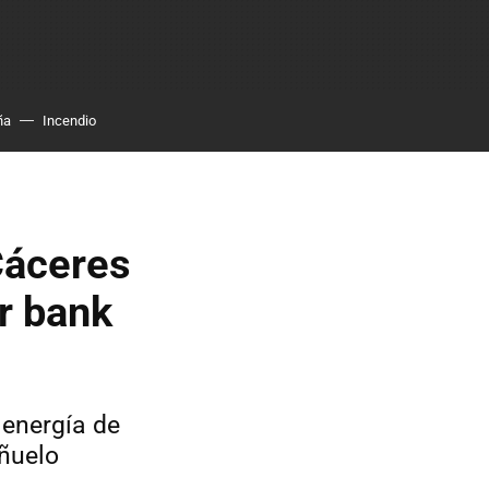
ña
Incendio
 Cáceres
r bank
 energía de
añuelo