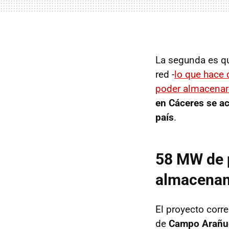
La segunda es qu
red -
lo que hace
poder almacenar 
en Cáceres se ac
país
.
58 MW de 
almacena
El proyecto corre
de
Campo Arañue