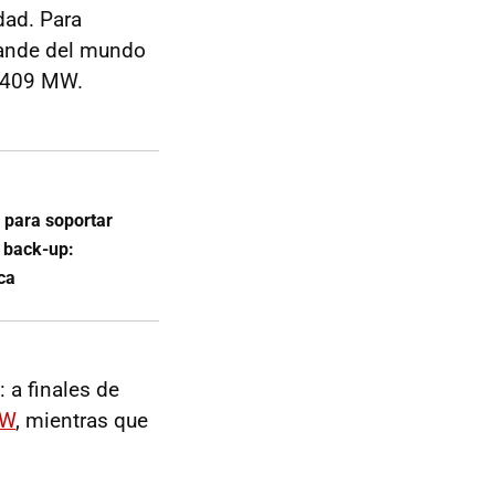
dad. Para
rande del mundo
e 409 MW.
s para soportar
a back-up:
ica
 a finales de
MW
, mientras que