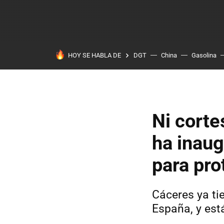
HOY SE HABLA DE
DGT
China
Gasolina
Ni corte
ha inau
para pro
Cáceres ya ti
España, y est