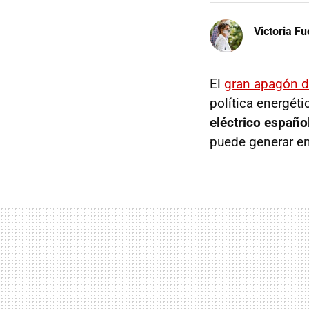
Victoria F
El
gran apagón de
política energét
eléctrico españo
puede generar e