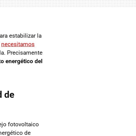
a estabilizar la
e
necesitamos
la. Precisamente
o energético del
d de
ejo fotovoltaico
nergético de