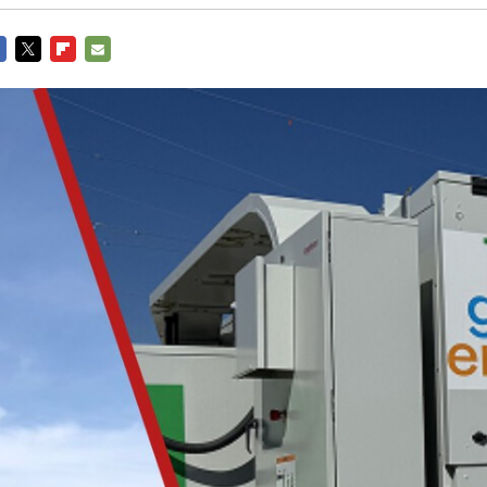
CEBOOK
TWITTER
FLIPBOARD
E-
MAIL