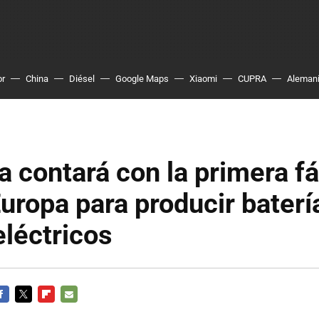
or
China
Diésel
Google Maps
Xiaomi
CUPRA
Aleman
 contará con la primera fá
 Europa para producir baterí
léctricos
ACEBOOK
TWITTER
FLIPBOARD
E-