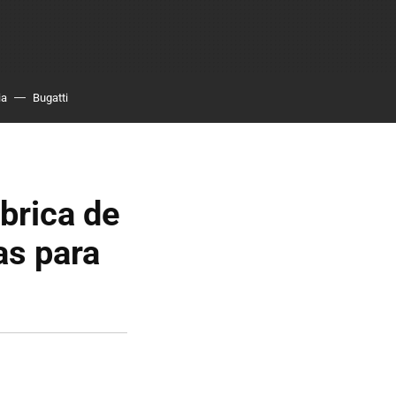
ia
Bugatti
brica de
as para