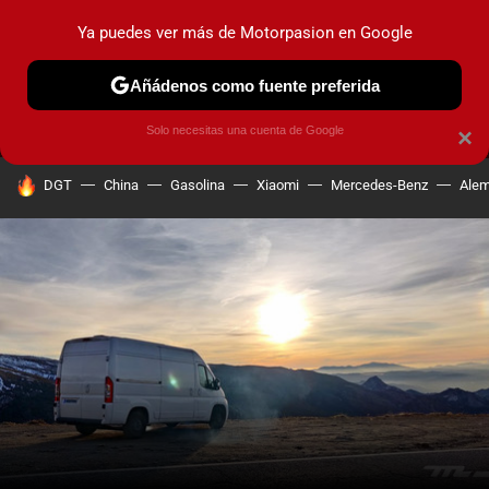
Ya puedes ver más de Motorpasion en Google
MENÚ
NUEVO
Añádenos como fuente preferida
PRUEBAS
COCHES ELÉCTRICOS
OBSERVATORIO
F1
Solo necesitas una cuenta de Google
×
HOY SE HABLA DE
DGT
China
Gasolina
Xiaomi
Mercedes-Benz
Alem