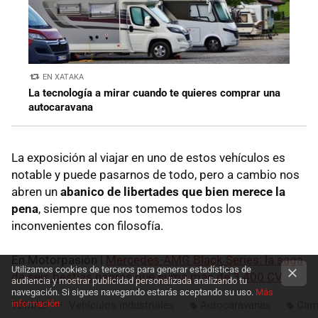
EN XATAKA
La tecnología a mirar cuando te quieres comprar una
autocaravana
La exposición al viajar en uno de estos vehículos es
notable y puede pasarnos de todo, pero a cambio nos
abren un
abanico de libertades que bien merece la
pena
, siempre que nos tomemos todos los
inconvenientes con filosofía.
En Motorpasión |
Mercedes-AMG Black Series: la saga
Utilizamos cookies de terceros para generar estadísticas de
de seis bestias negras que suma más de 3.400 CV
audiencia y mostrar publicidad personalizada analizando tu
navegación. Si sigues navegando estarás aceptando su uso.
Más
información
TEMAS
Vehículos industriales
Autocaravanas
Cam