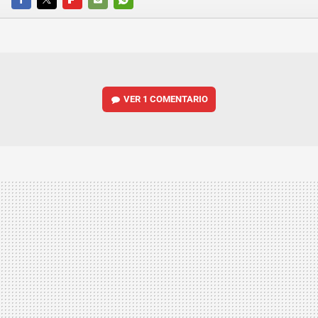
FACEBOOK
TWITTER
FLIPBOARD
E-
WHATSAPP
MAIL
VER
1 COMENTARIO