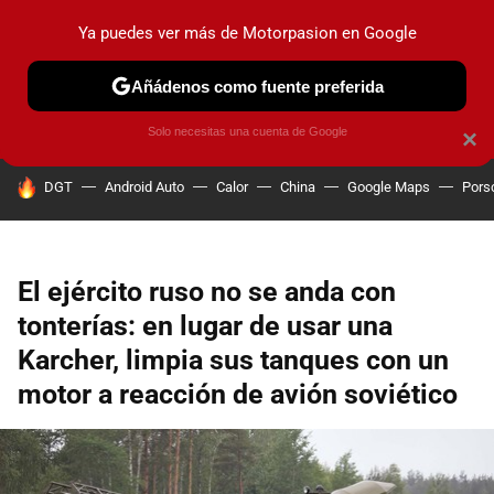
Ya puedes ver más de Motorpasion en Google
PRUEBAS
COCHES ELÉCTRICOS
OBSERVATORIO
F1
Añádenos como fuente preferida
Solo necesitas una cuenta de Google
×
HOY SE HABLA DE
DGT
Android Auto
Calor
China
Google Maps
Pors
El ejército ruso no se anda con
tonterías: en lugar de usar una
Karcher, limpia sus tanques con un
motor a reacción de avión soviético