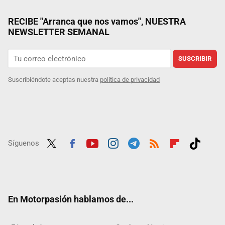
RECIBE "Arranca que nos vamos", NUESTRA
NEWSLETTER SEMANAL
SUSCRIBIR
Suscribiéndote aceptas nuestra
política de privacidad
Síguenos
Twit
Fac
Yout
Inst
Tele
RSS
Flip
Tikt
ter
ebo
ube
agra
gra
boar
ok
ok
m
m
d
En Motorpasión hablamos de...